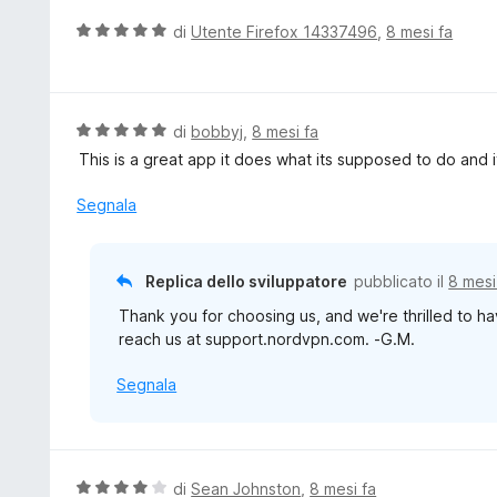
u
t
V
di
Utente Firefox 14337496
,
8 mesi fa
a
a
t
l
a
u
5
t
V
di
bobbyj
,
8 mesi fa
s
a
a
This is a great app it does what its supposed to do and it
u
t
l
5
a
u
Segnala
5
t
s
a
u
t
Replica dello sviluppatore
pubblicato il
8 mesi
5
a
Thank you for choosing us, and we're thrilled to ha
5
reach us at support.nordvpn.com. -G.M.
s
u
Segnala
5
V
di
Sean Johnston
,
8 mesi fa