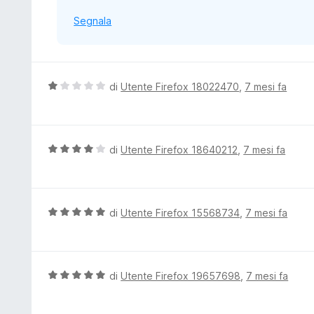
Segnala
V
di
Utente Firefox 18022470
,
7 mesi fa
a
l
u
t
V
di
Utente Firefox 18640212
,
7 mesi fa
a
a
t
l
a
u
1
t
V
di
Utente Firefox 15568734
,
7 mesi fa
s
a
a
u
t
l
5
a
u
4
t
V
di
Utente Firefox 19657698
,
7 mesi fa
s
a
a
u
t
l
5