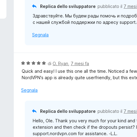
u
t
Replica dello sviluppatore
pubblicato il
7 mesi
5
a
Здравствуйте. Мы будем рады помочь и подроб
1
с нашей службой поддержки по адресу support.n
s
u
Segnala
5
V
di
O. Ryan
,
7 mesi fa
a
Quick and easy! I use this one all the time. Noticed a fe
l
NordVPN's app is already quite userfriendly, but this ex
u
t
Segnala
a
t
a
Replica dello sviluppatore
pubblicato il
7 mesi
5
Hello, Ole. Thank you very much for your kind and t
s
extension and then check if the dropouts persist? I
u
support.nordvpn.com for assistance. -L.L.
5