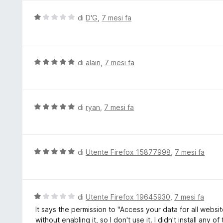
a
u
5
t
V
di
D'G
,
7 mesi fa
s
a
a
u
t
l
5
a
u
5
t
V
di
alain
,
7 mesi fa
s
a
a
u
t
l
5
a
u
1
t
V
di
ryan
,
7 mesi fa
s
a
a
u
t
l
5
a
u
5
t
V
di
Utente Firefox 15877998
,
7 mesi fa
s
a
a
u
t
l
5
a
u
5
t
V
di
Utente Firefox 19645930
,
7 mesi fa
s
a
a
It says the permission to "Access your data for all website
u
t
l
without enabling it, so I don't use it. I didn't install any 
5