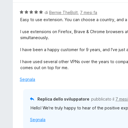
a
u
5
t
V
di
Bernie TheBolt
,
7 mesi fa
s
a
a
Easy to use extension. You can choose a country, and a c
u
t
l
5
a
u
I use extensions on Firefox, Brave & Chrome browsers at 
4
t
simultaneously.
s
a
u
t
I have been a happy customer for 9 years, and I've just
5
a
5
I have used several other VPNs over the years to compare
s
comes out on top for me.
u
5
Segnala
Replica dello sviluppatore
pubblicato il
7 mesi
Hello! We're truly happy to hear of the positive ex
Segnala