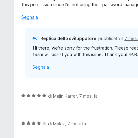
a
u
this permission since I'm not using their password manage
5
t
s
a
Segnala
u
t
5
a
1
Replica dello sviluppatore
pubblicato il
7 mesi
s
Hi there, we're sorry for the frustration. Please re
u
team will assist you with this issue. Thank you! -P.B
5
Segnala
V
di
Majin Karrar
,
7 mesi fa
a
l
u
t
V
di
Malak
,
7 mesi fa
a
a
t
l