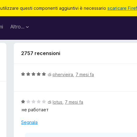
 utilizzare questi componenti aggiuntivi è necessario
scaricare Fire
mi
Altro…
2757 recensioni
V
di
phervieira
,
7 mesi fa
a
l
u
t
V
di
lotus
,
7 mesi fa
a
a
не работает
t
l
a
u
Segnala
5
t
s
a