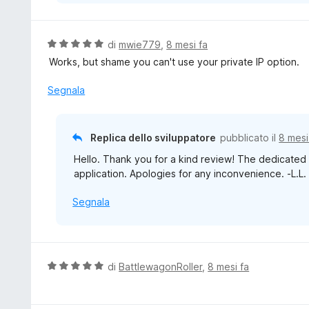
V
di
mwie779
,
8 mesi fa
a
Works, but shame you can't use your private IP option.
l
u
Segnala
t
a
t
Replica dello sviluppatore
pubblicato il
8 mesi
a
Hello. Thank you for a kind review! The dedicated 
5
application. Apologies for any inconvenience. -L.L.
s
u
Segnala
5
V
di
BattlewagonRoller
,
8 mesi fa
a
l