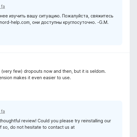
 fa
нее изучить вашу ситуацию. Пожалуйста, свяжитесь
ord-help.com, они доступны круглосуточно. -G.M.
w (very few) dropouts now and then, but it is seldom.
tension makes it even easier to use.
 fa
houghtful review! Could you please try reinstalling our
f so, do not hesitate to contact us at