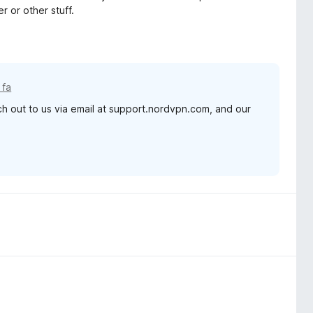
r or other stuff.
 fa
ach out to us via email at support.nordvpn.com, and our
.