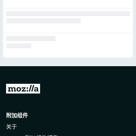
转
至
M
o
附加组件
z
关于
i