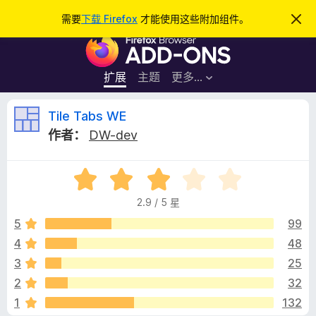
搜
登录
需要
下载 Firefox
才能使用这些附加组件。
忽
略
索
F
此
通
i
知
r
扩展
主题
更多…
e
f
T
Tile Tabs WE
o
作者：
DW-dev
x
i
浏
评
览
l
分
器
2.9 / 5 星
2
附
e
.
5
99
加
9
4
48
组
T
/
件
3
25
5
a
2
32
1
132