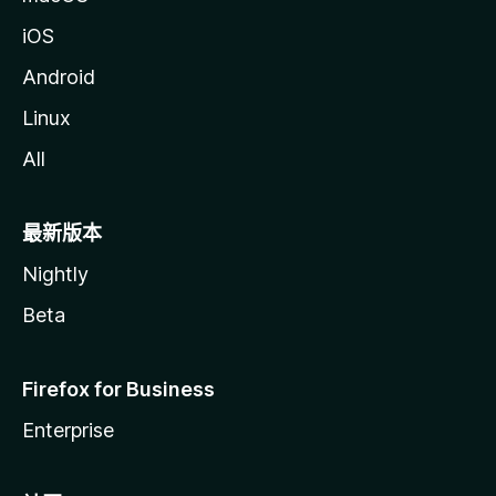
iOS
Android
Linux
All
最新版本
Nightly
Beta
Firefox for Business
Enterprise