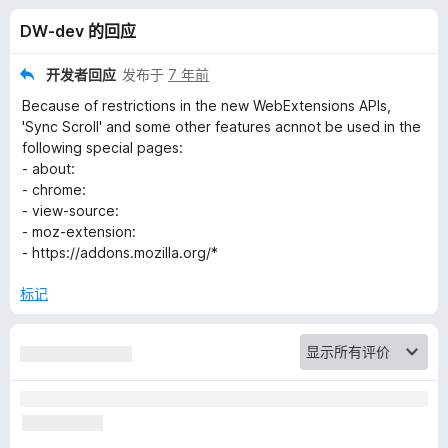
b
DW-dev 的回应
s
开发者回应
发布于
7 年前
W
Because of restrictions in the new WebExtensions APIs,
'Sync Scroll' and some other features acnnot be used in the
E
following special pages:
- about:
- chrome:
的
- view-source:
- moz-extension:
评
- https://addons.mozilla.org/*
价
标记