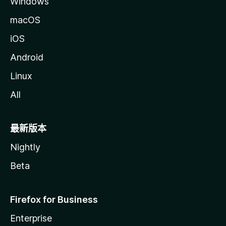
Windows
macOS
iOS
Android
Linux
All
最新版本
Nightly
Beta
Firefox for Business
Enterprise