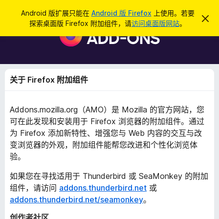
搜
登录
Android 版扩展只能在
Android 版 Firefox
上使用。若要
忽
索
探索桌面版 Firefox 附加组件，请
访问桌面版网站
。
略
F
此
i
通
知
r
e
f
关于 Firefox 附加组件
o
x
Addons.mozilla.org（AMO）是 Mozilla 的官方网站，您
浏
可在此发现和安装用于 Firefox 浏览器的附加组件。通过
览
为 Firefox 添加新特性、增强您与 Web 内容的交互与改
器
变浏览器的外观，附加组件能帮您改进和个性化浏览体
附
验。
加
组
如果您在寻找适用于 Thunderbird 或 SeaMonkey 的附加
件
组件，请访问
addons.thunderbird.net
或
addons.thunderbird.net/seamonkey
。
创作者社区