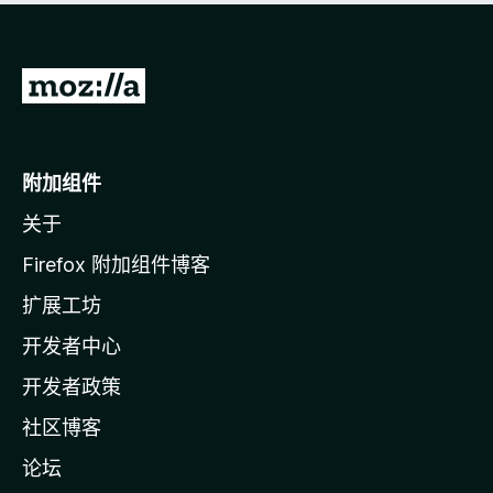
转
至
M
o
附加组件
z
关于
i
l
Firefox 附加组件博客
l
扩展工坊
a
开发者中心
主
页
开发者政策
社区博客
论坛