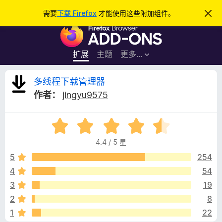
搜
登录
需要
下载 Firefox
才能使用这些附加组件。
忽
略
索
F
此
通
i
知
r
扩展
主题
更多…
e
f
多
多线程下载管理器
o
作者：
jingyu9575
x
线
浏
评
览
程
分
器
4.4 / 5 星
4
附
下
.
5
254
加
4
4
54
组
载
/
件
3
19
5
管
2
8
1
22