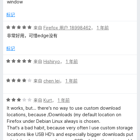
1
window
/
5
标记
评
来自
Firefox 用户 18998462
，
1 年前
分
非常好用，可惜edge没有
5
/
标记
5
评
来自
Hishiryo
，
1 年前
分
5
评
/
来自
chen lei
，
1 年前
分
5
4
评
/
来自
Kurt
，
1 年前
分
5
It works, but... there's no way to use custom download
3
locations, because /Downloads (my default location on
/
Firefox under Debian Linux always is chosen.
5
That's a bad habit, because very often I use custom storage
locations like USB HD's and especially bigger downloads put