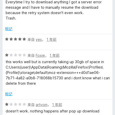
分
Everytime I try to download anything I got a server error
1
message and I have to manually resume the download
/
because the retry system doesn't even work.
5
Trash.
标记
评
来自
yes
，
1 年前
分
5
评
/
来自
Foxie
，
1 年前
分
5
this works well but is currently taking up 30gb of space in
1
C:Users\{user}\AppData\Roaming\Mozilla\Firefox\Profiles\
/
{Profile}\storage\default\moz-extension+++d0d1ae06-
5
7b71-4a82-a0b8-718068b15730 and i dont know what i can
delete from there
标记
评
来自
artyom
，
1 年前
分
doesn't work. nothing happens after pop up download