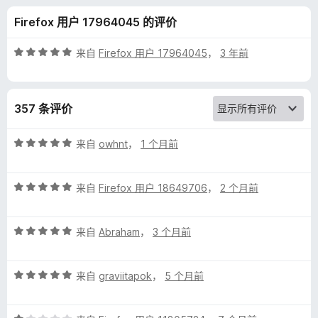
理
Firefox 用户 17964045 的评价
器
评
来自
Firefox 用户 17964045
，
3 年前
的
分
5
/
评
357 条评价
5
价
评
来自
owhnt
，
1 个月前
分
5
评
/
来自
Firefox 用户 18649706
，
2 个月前
分
5
5
评
/
来自
Abraham
，
3 个月前
分
5
5
评
/
来自
graviitapok
，
5 个月前
分
5
5