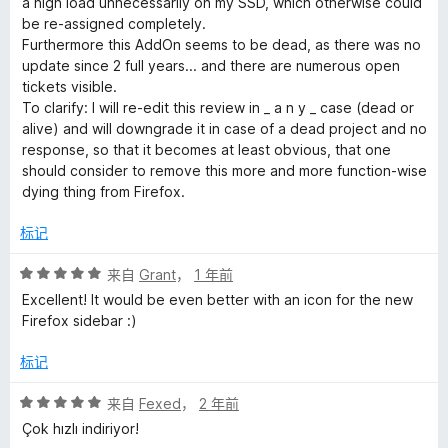
a high load unnecessarily on my SSD, which otherwise could
be re-assigned completely.
Furthermore this AddOn seems to be dead, as there was no
update since 2 full years... and there are numerous open
tickets visible.
To clarify: I will re-edit this review in _ a n y _ case (dead or
alive) and will downgrade it in case of a dead project and no
response, so that it becomes at least obvious, that one
should consider to remove this more and more function-wise
dying thing from Firefox.
标记
评
来自
Grant
，
1 年前
分
Excellent! It would be even better with an icon for the new
5
Firefox sidebar :)
/
5
标记
评
来自
Fexed
，
2 年前
分
Çok hızlı indiriyor!
5