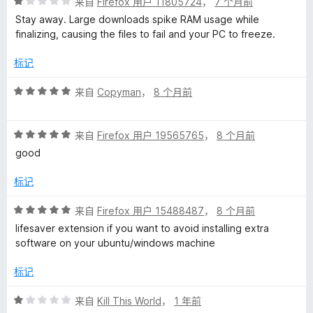
评
/
来自
Firefox 用户 11805724
，
7 个月前
分
5
Stay away. Large downloads spike RAM usage while
1
finalizing, causing the files to fail and your PC to freeze.
/
5
标记
评
来自
Copyman
，
8 个月前
分
5
评
/
来自
Firefox 用户 19565765
，
8 个月前
分
5
good
5
/
标记
5
评
来自
Firefox 用户 15488487
，
8 个月前
分
lifesaver extension if you want to avoid installing extra
5
software on your ubuntu/windows machine
/
5
标记
评
来自
Kill This World
，
1 年前