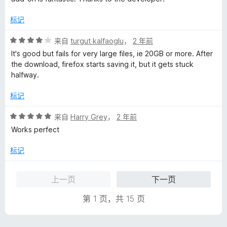
标记
评
来自
turgut kalfaoglu
，
2 年前
分
It's good but fails for very large files, ie 20GB or more. After
4
the download, firefox starts saving it, but it gets stuck
/
halfway.
5
标记
评
来自
Harry Grey
，
2 年前
分
Works perfect
5
/
标记
5
上一页
下一页
第 1 页，共 15 页