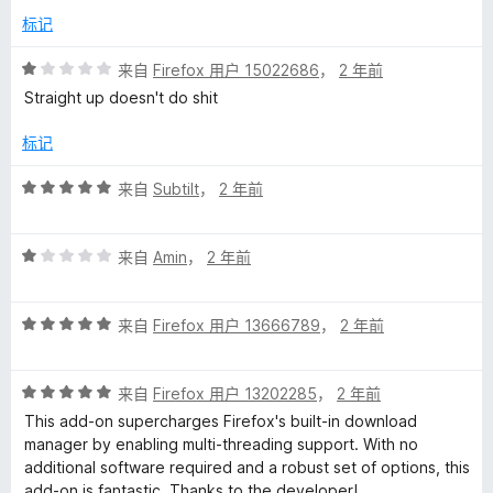
/
标记
5
评
来自
Firefox 用户 15022686
，
2 年前
分
Straight up doesn't do shit
1
/
标记
5
评
来自
Subtilt
，
2 年前
分
5
评
/
来自
Amin
，
2 年前
分
5
1
评
/
来自
Firefox 用户 13666789
，
2 年前
分
5
5
评
/
来自
Firefox 用户 13202285
，
2 年前
分
5
This add-on supercharges Firefox's built-in download
5
manager by enabling multi-threading support. With no
/
additional software required and a robust set of options, this
5
add-on is fantastic. Thanks to the developer!