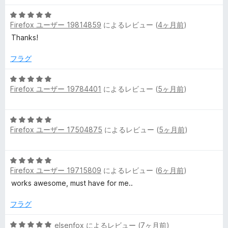
評
価
5
Firefox ユーザー 19814859
によるレビュー (
4ヶ月前
)
段
階
Thanks!
中
5
フラグ
の
評
5
Firefox ユーザー 19784401
によるレビュー (
5ヶ月前
)
価
段
階
中
5
5
Firefox ユーザー 17504875
によるレビュー (
5ヶ月前
)
段
の
階
評
中
価
5
5
Firefox ユーザー 19715809
によるレビュー (
6ヶ月前
)
段
の
階
works awesome, must have for me..
評
中
価
5
フラグ
の
評
5
elsenfox
によるレビュー (
7ヶ月前
)