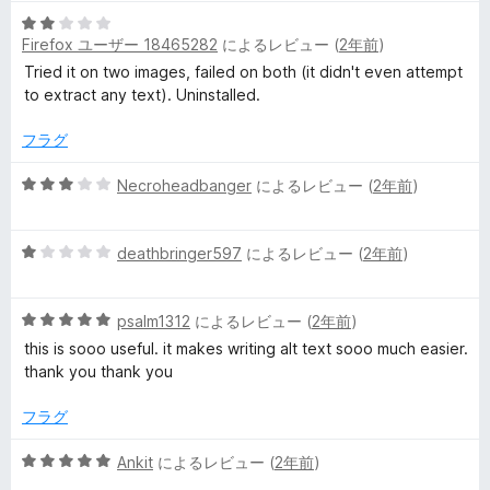
階
の
5
中
評
Firefox ユーザー 18465282
によるレビュー (
2年前
)
段
5
価
階
の
Tried it on two images, failed on both (it didn't even attempt
中
評
to extract any text). Uninstalled.
2
価
の
フラグ
評
価
5
Necroheadbanger
によるレビュー (
2年前
)
段
階
5
中
deathbringer597
によるレビュー (
2年前
)
段
3
階
の
5
中
psalm1312
によるレビュー (
2年前
)
評
段
1
価
this is sooo useful. it makes writing alt text sooo much easier.
階
の
thank you thank you
中
評
5
価
フラグ
の
評
5
Ankit
によるレビュー (
2年前
)
価
段