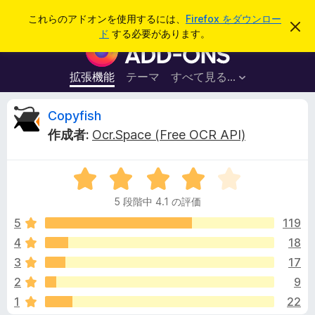
検
ログイン
これらのアドオンを使用するには、
Firefox をダウンロー
こ
索
ド
する必要があります。
の
F
お
i
知
ら
r
拡張機能
テーマ
すべて見る...
せ
e
を
閉
f
C
Copyfish
じ
o
る
作成者:
Ocr.Space (Free OCR API)
x
o
ブ
5
ラ
p
段
ウ
5 段階中 4.1 の評価
階
ザ
y
中
5
119
ー
4
4
18
ア
f
.
ド
3
17
1
オ
の
i
2
9
評
ン
1
22
価