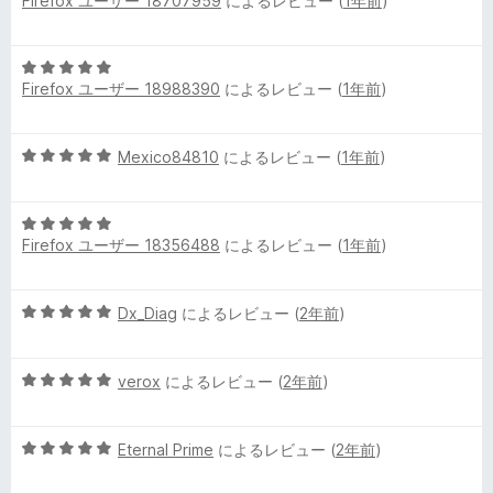
Firefox ユーザー 18707959
によるレビュー (
1年前
)
段
の
階
評
中
価
5
5
Firefox ユーザー 18988390
によるレビュー (
1年前
)
段
の
階
評
中
価
5
Mexico84810
によるレビュー (
1年前
)
5
段
の
階
評
5
中
価
Firefox ユーザー 18356488
によるレビュー (
1年前
)
段
5
階
の
中
評
5
Dx_Diag
によるレビュー (
2年前
)
5
価
段
の
階
評
5
中
verox
によるレビュー (
2年前
)
価
段
5
階
の
5
中
Eternal Prime
によるレビュー (
2年前
)
評
段
5
価