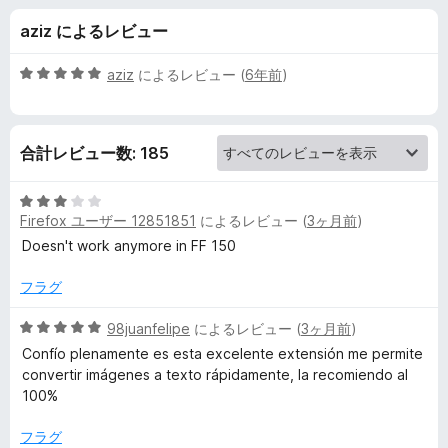
s
aziz によるレビュー
h
5
aziz
によるレビュー (
6年前
)
の
段
階
中
レ
合計レビュー数: 185
5
の
ビ
評
5
価
Firefox ユーザー 12851851
によるレビュー (
3ヶ月前
)
段
ュ
階
Doesn't work anymore in FF 150
中
3
ー
フラグ
の
評
5
98juanfelipe
によるレビュー (
3ヶ月前
)
価
段
Confío plenamente es esta excelente extensión me permite
階
convertir imágenes a texto rápidamente, la recomiendo al
中
100%
5
の
フラグ