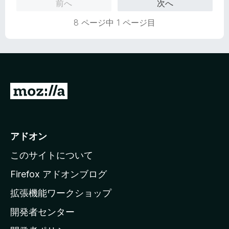
前へ
次へ
8 ページ中 1 ページ目
M
o
z
i
アドオン
l
このサイトについて
l
a
Firefox アドオンブログ
の
拡張機能ワークショップ
ホ
開発者センター
ー
ム