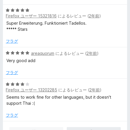
階
5
中
Firefox ユーザー 15321816
によるレビュー (
2年前
)
段
5
階
の
Super Erweiterung. Funktioniert Tadellos.
中
評
***** Stars
5
価
の
フラグ
評
価
5
areaquorum
によるレビュー (
2年前
)
段
Very good add
階
中
フラグ
5
の
5
評
Firefox ユーザー 13202285
によるレビュー (
2年前
)
段
価
階
Seems to work fine for other languages, but it doesn't
中
support Thai :(
4
の
フラグ
評
価