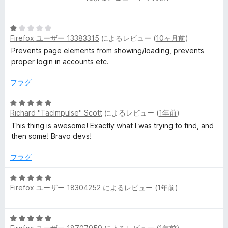
価
段
階
5
中
Firefox ユーザー 13383315
によるレビュー (
10ヶ月前
)
段
5
階
の
Prevents page elements from showing/loading, prevents
中
評
proper login in accounts etc.
1
価
の
フラグ
評
価
5
Richard "TacImpulse" Scott
によるレビュー (
1年前
)
段
階
This thing is awesome! Exactly what I was trying to find, and
中
then some! Bravo devs!
5
の
フラグ
評
価
5
Firefox ユーザー 18304252
によるレビュー (
1年前
)
段
階
中
5
5