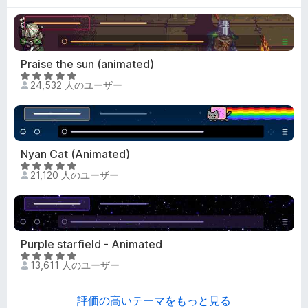
の
評
価
Praise the sun (animated)
5
24,532 人のユーザー
段
階
中
4
.
Nyan Cat (Animated)
9
5
21,120 人のユーザー
の
段
評
階
価
中
4
.
Purple starfield - Animated
9
5
13,611 人のユーザー
の
段
評
階
価
評価の高いテーマをもっと見る
中