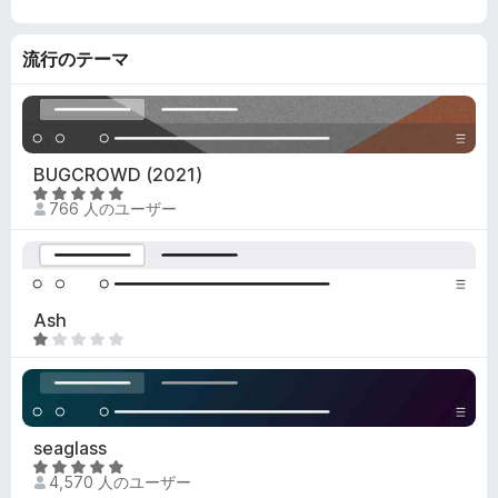
4
.
流行のテーマ
9
の
評
価
BUGCROWD (2021)
5
766 人のユーザー
段
階
中
4
.
Ash
9
5
の
段
評
階
価
中
1
seaglass
の
5
評
4,570 人のユーザー
段