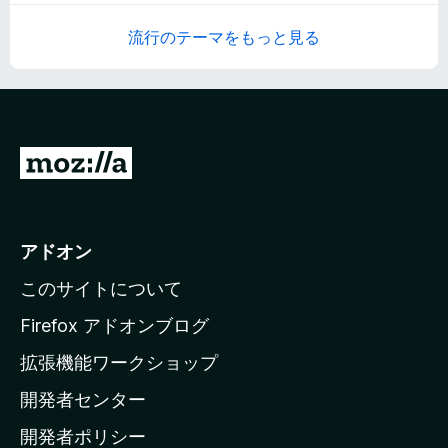
価
階
流行のテーマをもっと見る
中
4
.
9
の
評
M
価
o
z
i
アドオン
l
このサイトについて
l
a
Firefox アドオンブログ
の
拡張機能ワークショップ
ホ
開発者センター
ー
ム
開発者ポリシー