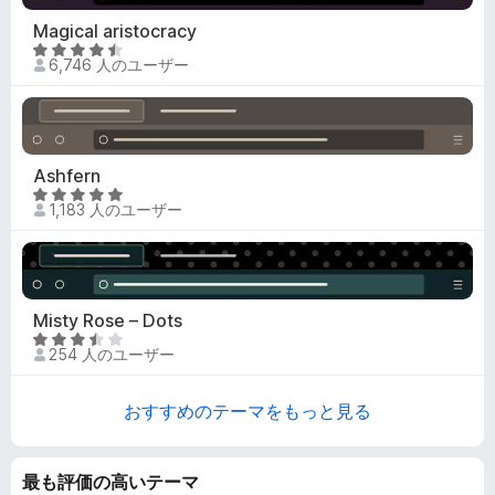
Magical aristocracy
5
6,746 人のユーザー
段
階
中
4
.
Ashfern
7
5
1,183 人のユーザー
の
段
評
階
価
中
5
の
Misty Rose – Dots
評
5
254 人のユーザー
価
段
階
おすすめのテーマをもっと見る
中
3
.
最も評価の高いテーマ
5