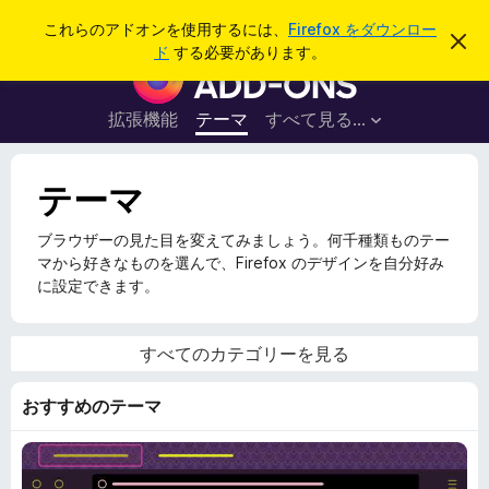
検
ログイン
これらのアドオンを使用するには、
Firefox をダウンロー
こ
索
ド
する必要があります。
の
F
お
i
知
ら
r
拡張機能
テーマ
すべて見る...
せ
e
を
閉
f
じ
テーマ
o
る
x
ブラウザーの見た目を変えてみましょう。何千種類ものテー
ブ
マから好きなものを選んで、Firefox のデザインを自分好み
ラ
に設定できます。
ウ
ザ
ー
すべてのカテゴリーを見る
ア
ド
おすすめのテーマ
オ
ン