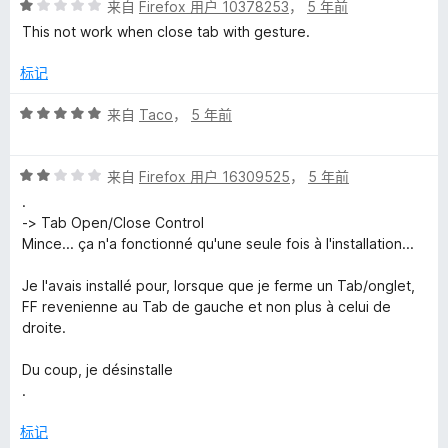
评
来自
Firefox 用户 10378253
，
5 年前
分
This not work when close tab with gesture.
1
/
标记
5
评
来自
Taco
，
5 年前
分
5
评
/
来自
Firefox 用户 16309525
，
5 年前
分
5
.
2
-> Tab Open/Close Control
/
Mince... ça n'a fonctionné qu'une seule fois à l'installation...
5
Je l'avais installé pour, lorsque que je ferme un Tab/onglet,
FF revenienne au Tab de gauche et non plus à celui de
droite.
Du coup, je désinstalle
.
标记