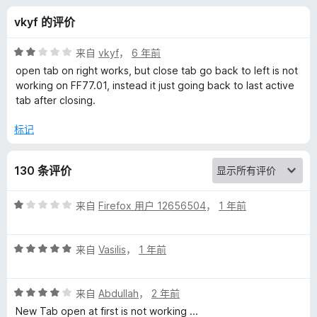
n
vkyf 的评价
/
评
来自
vkyf
，
6 年前
C
分
open tab on right works, but close tab go back to left is not
2
working on FF77.01, instead it just going back to last active
/
tab after closing.
l
5
标记
o
s
130 条评价
e
评
来自
Firefox 用户 12656504
，
1 年前
分
1
C
评
/
来自
Vasilis
，
1 年前
分
5
o
5
评
/
来自
Abdullah
，
2 年前
n
分
5
New Tab open at first is not working ...