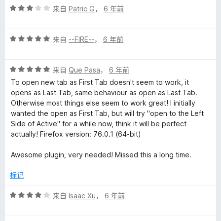
评
/
来自
Patric G
，
6 年前
分
5
3
评
/
来自
--FIRE--
，
6 年前
分
5
5
评
/
来自
Que Pasa
，
6 年前
分
5
To open new tab as First Tab doesn't seem to work, it
5
opens as Last Tab, same behaviour as open as Last Tab.
/
Otherwise most things else seem to work great! I initially
5
wanted the open as First Tab, but will try "open to the Left
Side of Active" for a while now, think it will be perfect
actually! Firefox version: 76.0.1 (64-bit)
Awesome plugin, very needed! Missed this a long time.
标记
评
来自
Isaac Xu
，
6 年前
分
4