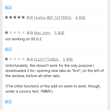
/
5
标记
评
来自
Firefox 用户 14176953
，
4 年前
分
5
评
/
来自
Max John
，
5 年前
分
5
not working on 95.0.2
1
/
标记
5
评
来自
ELLIOTTCABLE
，
5 年前
分
Unfortunately, this doesn't work for the only purpose I
1
downloaded it for: opening new tabs as "first", on the left of
/
the window, before all other tabs.
5
(The other functions of the add-on seem to work, though,
under a cursory test. YMMV.)
标记