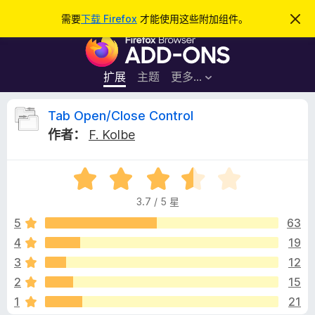
搜
登录
需要
下载 Firefox
才能使用这些附加组件。
忽
略
索
F
此
通
i
知
r
扩展
主题
更多…
e
f
T
Tab Open/Close Control
o
作者：
F. Kolbe
x
a
浏
评
览
b
分
器
3.7 / 5 星
3
附
O
.
5
63
加
7
4
19
组
p
/
件
3
12
5
e
2
15
1
21