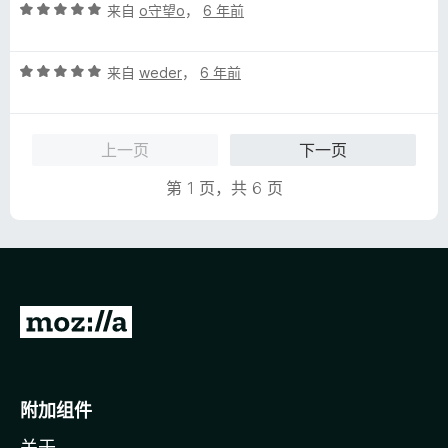
评
/
来自
o守望o
，
6 年前
分
5
5
评
/
来自
weder
，
6 年前
分
5
5
/
上一页
下一页
5
第 1 页，共 6 页
转
至
M
o
附加组件
z
关于