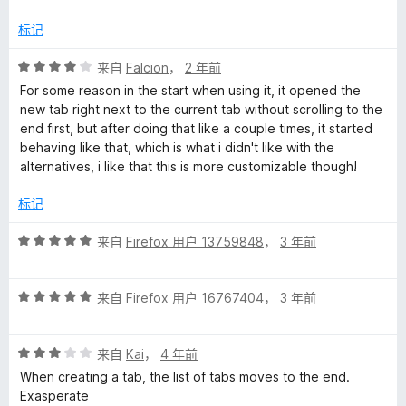
4
/
t
标记
5
评
来自
Falcion
，
2 年前
r
分
For some reason in the start when using it, it opened the
4
new tab right next to the current tab without scrolling to the
o
/
end first, but after doing that like a couple times, it started
5
behaving like that, which is what i didn't like with the
l
alternatives, i like that this is more customizable though!
的
标记
评
来自
Firefox 用户 13759848
，
3 年前
评
分
5
价
评
/
来自
Firefox 用户 16767404
，
3 年前
分
5
5
评
/
来自
Kai
，
4 年前
分
5
When creating a tab, the list of tabs moves to the end.
3
Exasperate