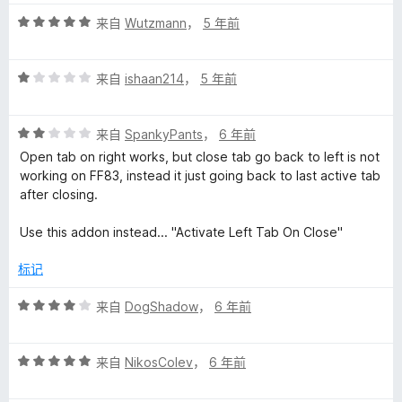
评
来自
Wutzmann
，
5 年前
分
5
评
/
来自
ishaan214
，
5 年前
分
5
1
评
/
来自
SpankyPants
，
6 年前
分
5
Open tab on right works, but close tab go back to left is not
2
working on FF83, instead it just going back to last active tab
/
after closing.
5
Use this addon instead... "Activate Left Tab On Close"
标记
评
来自
DogShadow
，
6 年前
分
4
评
/
来自
NikosColev
，
6 年前
分
5
5