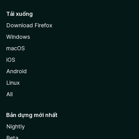
l
l
Tải xuống
a
Download Firefox
Windows
macOS
iOS
Android
Linux
All
Bản dựng mới nhất
Nightly
Beta