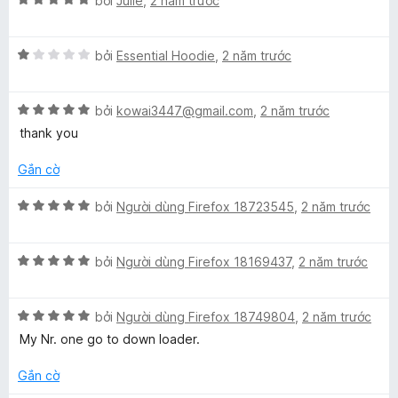
bởi
Julie
,
2 năm trước
ạ
5
n
ế
n
t
g
p
g
r
s
X
h
bởi
Essential Hoodie
,
2 năm trước
5
o
ố
ế
ạ
t
n
5
p
n
r
g
X
h
bởi
kowai3447@gmail.com
,
2 năm trước
g
o
s
ế
ạ
5
thank you
n
ố
p
n
t
g
5
h
g
r
Gắn cờ
s
ạ
1
o
ố
n
t
n
X
bởi
Người dùng Firefox 18723545
,
2 năm trước
5
g
r
g
ế
5
o
s
p
t
n
ố
X
h
bởi
Người dùng Firefox 18169437
,
2 năm trước
r
g
5
ế
ạ
o
s
p
n
n
ố
X
h
bởi
Người dùng Firefox 18749804
,
2 năm trước
g
g
5
ế
ạ
5
My Nr. one go to down loader.
s
p
n
t
ố
h
g
r
Gắn cờ
5
ạ
5
o