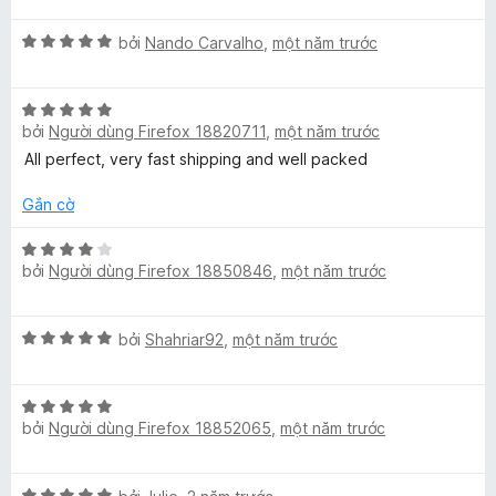
n
n
h
p
g
g
X
h
bởi
Nando Carvalho
,
một năm trước
s
3
ế
ạ
(
ố
t
p
n
5
r
X
h
g
o
U
bởi
Người dùng Firefox 18820711
,
một năm trước
ế
ạ
5
n
p
n
t
All perfect, very fast shipping and well packed
g
S
h
g
r
s
ạ
5
Gắn cờ
o
ố
n
t
)
n
5
g
X
r
g
bởi
Người dùng Firefox 18850846
,
một năm trước
5
ế
o
s
t
p
n
ố
r
h
g
5
X
bởi
Shahriar92
,
một năm trước
o
ạ
s
ế
n
n
ố
p
g
g
5
X
h
s
4
bởi
Người dùng Firefox 18852065
,
một năm trước
ế
ạ
ố
t
p
n
5
r
h
g
o
X