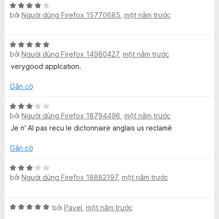
n
X
r
g
5
g
g
bởi
Người dùng Firefox 15770685
,
một năm trước
ế
o
s
5
p
n
ố
t
h
g
5
e
X
r
ạ
s
bởi
Người dùng Firefox 14980427
,
một năm trước
ế
o
n
ố
:
p
n
verygood applcation.
g
5
h
g
4
E
ạ
s
Gắn cờ
t
n
ố
r
g
X
5
o
n
bởi
Người dùng Firefox 18794496
,
một năm trước
5
ế
n
t
p
Je n' AI pas recu le dictonnaire anglais us reclamè
g
g
r
h
s
o
ạ
Gắn cờ
ố
l
n
n
5
g
g
X
bởi
Người dùng Firefox 18882197
,
một năm trước
s
3
ế
i
ố
t
p
5
r
h
s
X
bởi
Pavel
,
một năm trước
o
ạ
ế