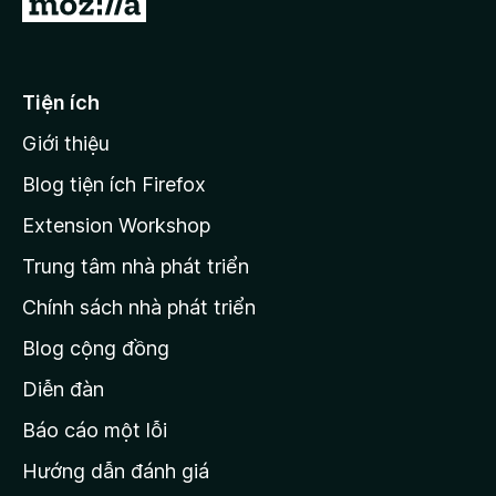
Đ
g
5
i
s
ố
đ
5
ế
Tiện ích
n
Giới thiệu
t
r
Blog tiện ích Firefox
a
Extension Workshop
n
Trung tâm nhà phát triển
g
c
Chính sách nhà phát triển
h
Blog cộng đồng
ủ
M
Diễn đàn
o
Báo cáo một lỗi
z
Hướng dẫn đánh giá
i