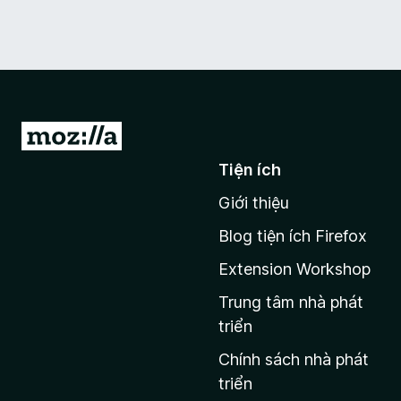
Đ
i
Tiện ích
đ
Giới thiệu
ế
n
Blog tiện ích Firefox
t
Extension Workshop
r
a
Trung tâm nhà phát
n
triển
g
Chính sách nhà phát
c
triển
h