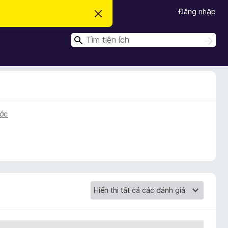
Đăng nhập
B
ỏ
q
T
u
T
a
ì
ì
t
m
m
h
k
ô
k
i
n
ế
i
g
m
b
ế
á
m
o
ước
n
à
y