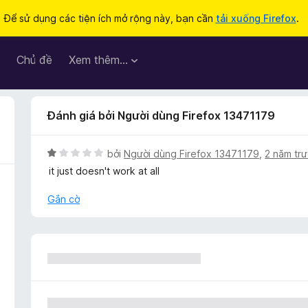
Để sử dụng các tiện ích mở rộng này, bạn cần
tải xuống Firefox
.
Chủ đề
Xem thêm…
Đánh giá bởi Người dùng Firefox 13471179
X
bởi
Người dùng Firefox 13471179
,
2 năm tr
ế
it just doesn't work at all
p
h
Gắn cờ
ạ
n
g
1
t
r
o