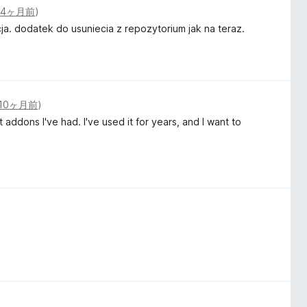
(
4ヶ月前
)
ja. dodatek do usuniecia z repozytorium jak na teraz.
10ヶ月前
)
t addons I've had. I've used it for years, and I want to