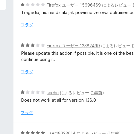
5
Firefox ユーザー 15696469
によるレビュー 
段
Tragedia, nic nie działa jak powinno zerowa dokumentac
階
中
フラグ
1
の
評
5
Firefox ユーザー 12382499
によるレビュー (
価
段
Please update this addon if possible. It is one of the bes
階
continue using it.
中
3
フラグ
の
評
価
5
scehc
によるレビュー (
1年前
)
段
Does not work at all for version 136.0
階
中
フラグ
1
の
評
5
User18323614
によるレビュー (
1年前
)