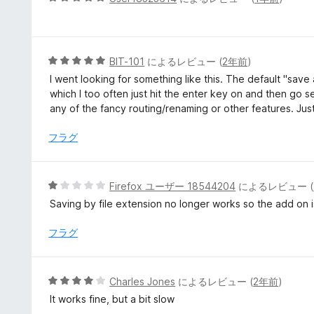
価
段
階
中
5
5
BIT-101
によるレビュー (
2年前
)
の
段
I went looking for something like this. The default "save 
評
階
which I too often just hit the enter key on and then go se
価
中
any of the fancy routing/renaming or other features. Just
5
の
フラグ
評
価
5
Firefox ユーザー 18544204
によるレビュー (
段
Saving by file extension no longer works so the add on 
階
中
フラグ
1
の
評
5
Charles Jones
によるレビュー (
2年前
)
価
段
It works fine, but a bit slow
階