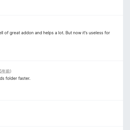
ll of great addon and helps a lot. But now it's useless for
5年前
)
s folder faster.