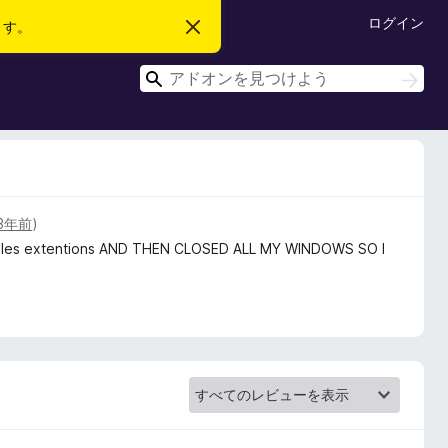
ログイン
ます。
こ
の
お
検
知
検
ら
索
索
せ
を
閉
じ
る
3年前
)
nt files extentions AND THEN CLOSED ALL MY WINDOWS SO I