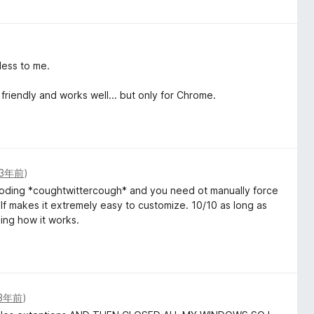
less to me.
iendly and works well... but only for Chrome.
3年前
)
coding *coughtwittercough* and you need ot manually force
elf makes it extremely easy to customize. 10/10 as long as
ing how it works.
3年前
)