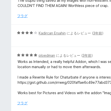
The stupid thing saved all my images with non-existe
階
COULDN'T FIND THEM AGAIN! Worthless piece of crap.
中
1
フラグ
の
評
価
5
Kadircan Ersahin
によるレビュー (
3年前
)
段
階
中
4
5
ploedman
によるレビュー (
3年前
)
の
段
Works as Intended, a really helpful Addon, which I was se
評
階
location manually or had to move them afterwards.
価
中
5
I made a Rewrite Rule for Chaturbate if anyone is interes
の
https://gist.github.com/irrweg/020faffae6c49e77abd37
評
価
Works best for Pictures and Videos with the addon "Ima
フラグ