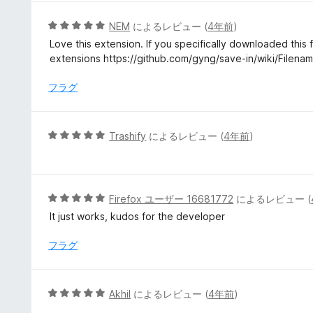
5
NEM
によるレビュー (
4年前
)
段
Love this extension. If you specifically downloaded this f
階
extensions https://github.com/gyng/save-in/wiki/Filena
中
5
フラグ
の
評
価
5
Trashify
によるレビュー (
4年前
)
段
階
中
5
5
Firefox ユーザー 16681772
によるレビュー (
の
段
It just works, kudos for the developer
評
階
価
中
フラグ
5
の
評
5
Akhil
によるレビュー (
4年前
)
価
段