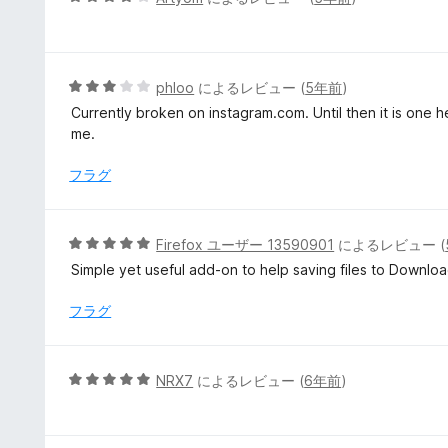
段
階
中
4
5
phloo
によるレビュー (
5年前
)
の
段
Currently broken on instagram.com. Until then it is one he
評
階
me.
価
中
3
フラグ
の
評
価
5
Firefox ユーザー 13590901
によるレビュー (
段
Simple yet useful add-on to help saving files to Download
階
中
フラグ
5
の
評
5
NRX7
によるレビュー (
6年前
)
価
段
階
中