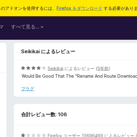
らのアドオンを使用するには、
Firefox をダウンロード
する必要があり
マ
すべて見る...
Seikikai によるレビュー
5
Seikikai
によるレビュー (
5年前
)
段
Would Be Good That The "Rename And Route Downloads" 
階
中
フラグ
4
の
評
価
合計レビュー数: 106
5
Firefox ユーザー 15696469
によるレビュー 