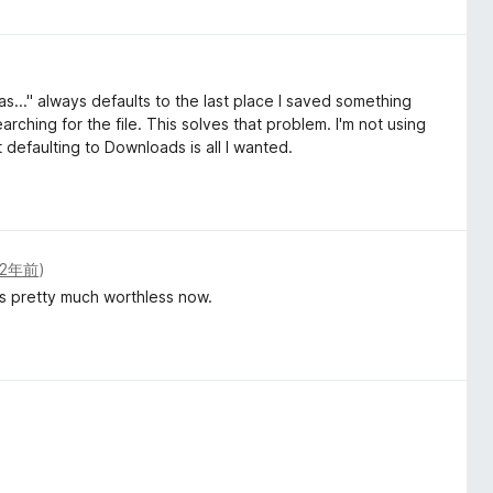
as..." always defaults to the last place I saved something
arching for the file. This solves that problem. I'm not using
 defaulting to Downloads is all I wanted.
2年前
)
is pretty much worthless now.