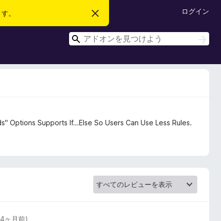
ログイン
ます。
こ
の
お
検
知
検
ら
索
索
せ
を
閉
じ
る
Options Supports If...Else So Users Can Use Less Rules.
(
4ヶ月前
)