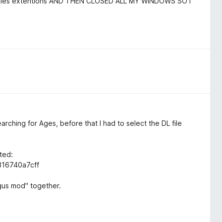
nt files extentions AND THEN CLOSED ALL MY WINDOWS SO I
arching for Ages, before that I had to select the DL file
ted:
316740a7cff
gus mod" together.