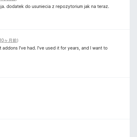
ja. dodatek do usuniecia z repozytorium jak na teraz.
10ヶ月前
)
t addons I've had. I've used it for years, and I want to