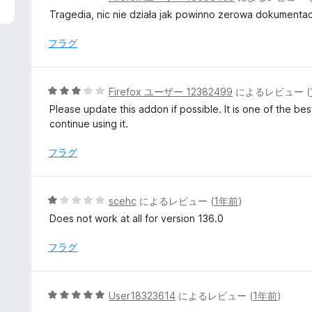
段
Tragedia, nic nie działa jak powinno zerowa dokumentac
階
中
フラグ
1
の
評
5
Firefox ユーザー 12382499
によるレビュー (
価
段
Please update this addon if possible. It is one of the bes
階
continue using it.
中
3
フラグ
の
評
価
5
scehc
によるレビュー (
1年前
)
段
Does not work at all for version 136.0
階
中
フラグ
1
の
評
5
User18323614
によるレビュー (
1年前
)
価
段