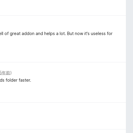
ll of great addon and helps a lot. But now it's useless for
5年前
)
s folder faster.