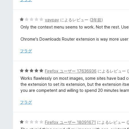
4
の
評
5
vaypay
によるレビュー (
3年前
)
価
段
Only the context menu seems to work. Not the rest. Use
階
中
Chrome's Downloads Router extension is way more user fr
1
の
フラグ
評
価
5
Firefox ユーザー 17636936
によるレビュー (
段
Works flawlessly on most images, some sites have bad 
階
the extension to set its extension, but the extension its
中
you are competent and willing to spend 20 minutes learn
5
の
フラグ
評
価
5
Firefox ユーザー 18091671
によるレビュー (
段