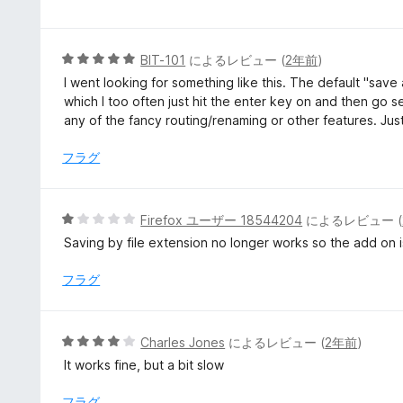
階
中
5
5
BIT-101
によるレビュー (
2年前
)
の
段
I went looking for something like this. The default "save 
評
階
which I too often just hit the enter key on and then go se
価
中
any of the fancy routing/renaming or other features. Just
5
の
フラグ
評
価
5
Firefox ユーザー 18544204
によるレビュー (
段
Saving by file extension no longer works so the add on 
階
中
フラグ
1
の
評
5
Charles Jones
によるレビュー (
2年前
)
価
段
It works fine, but a bit slow
階
中
フラグ