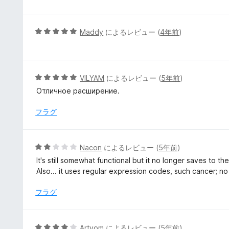
階
中
5
5
Maddy
によるレビュー (
4年前
)
の
段
評
階
価
中
5
5
VILYAM
によるレビュー (
5年前
)
の
段
Отличное расширение.
評
階
価
中
フラグ
5
の
評
5
Nacon
によるレビュー (
5年前
)
価
段
It's still somewhat functional but it no longer saves to 
階
Also... it uses regular expression codes, such cancer; no
中
2
フラグ
の
評
価
5
Artyom
によるレビュー (
5年前
)