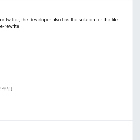
or twitter, the developer also has the solution for the file
me-rewrite
4年前
)