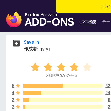
これ
F
i
拡張機能
テー
r
e
f
S
Save In
o
作成者:
gyng
x
a
ブ
ラ
v
5
ウ
段
ザ
5 段階中 3.9 の評価
e
階
ー
中
ア
5
53
3
I
ド
.
4
24
9
オ
3
9
n
の
ン
2
3
評