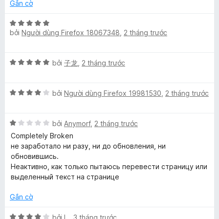
h
g
r
g
Gắn cờ
ạ
5
o
s
l
n
t
n
ố
X
g
r
bởi
Người dùng Firefox 18067348
,
2 tháng trước
g
5
ế
e
5
o
s
p
t
n
ố
h
T
X
r
bởi
子龙
,
2 tháng trước
g
5
ạ
ế
o
s
n
p
n
ố
g
r
X
h
bởi
Người dùng Firefox 19981530
,
2 tháng trước
g
5
5
ế
ạ
s
t
a
p
n
ố
r
X
h
bởi
Anymorf
,
2 tháng trước
g
5
o
n
ế
ạ
5
Completely Broken
n
p
n
t
не заработало ни разу, ни до обновления, ни
g
h
g
r
s
обновившись.
s
ạ
4
o
Неактивно, как только пытаюсь перевести страницу или
ố
n
t
n
выделенный текст на странице
5
l
g
r
g
1
o
s
Gắn cờ
a
t
n
ố
r
g
5
X
bởi
L.
,
3 tháng trước