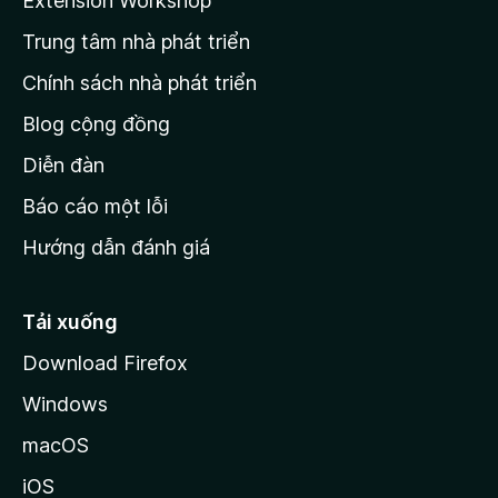
Extension Workshop
n
Trung tâm nhà phát triển
g
c
Chính sách nhà phát triển
h
Blog cộng đồng
ủ
M
Diễn đàn
o
Báo cáo một lỗi
z
Hướng dẫn đánh giá
i
l
l
Tải xuống
a
Download Firefox
Windows
macOS
iOS