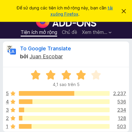
T
Đăng nhập
Để sử dụng các tiện ích mở rộng này, bạn cần
tải
B
ì
xuống Firefox
.
ỏ
T
m
q
i
u
k
a
ệ
Tiện ích mở rộng
Chủ đề
Xem thêm…
i
t
n
h
ế
ô
í
Đ
To Google Translate
m
n
c
g
bởi
Juan Escobar
b
h
á
á
t
o
n
X
r
n
à
ế
ì
y
4,1 sao trên 5
p
n
h
h
5
2.237
h
ạ
4
536
d
g
n
u
3
234
g
y
4
i
2
128
,
ệ
1
503
1
t