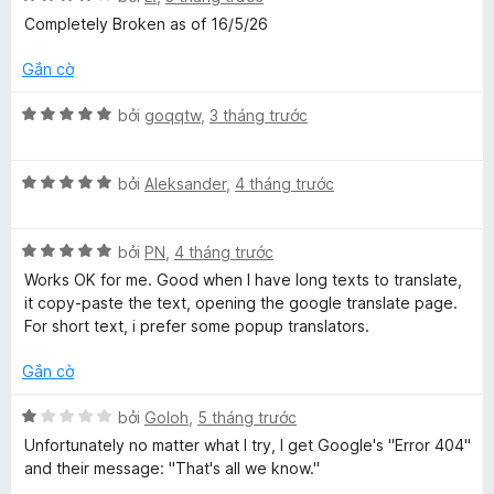
o
t
s
ế
Completely Broken as of 16/5/26
n
ố
p
g
5
h
e
Gắn cờ
s
ạ
ố
n
X
bởi
goqqtw
,
3 tháng trước
5
g
ế
4
p
t
X
h
bởi
Aleksander
,
4 tháng trước
r
ế
ạ
o
p
n
n
X
h
bởi
PN
,
4 tháng trước
g
g
ế
ạ
5
Works OK for me. Good when I have long texts to translate,
s
p
n
t
it copy-paste the text, opening the google translate page.
ố
h
g
r
For short text, i prefer some popup translators.
5
ạ
5
o
n
t
n
Gắn cờ
g
r
g
5
o
s
X
bởi
Goloh
,
5 tháng trước
t
n
ố
ế
Unfortunately no matter what I try, I get Google's "Error 404"
r
g
5
p
and their message: "That's all we know."
o
s
h