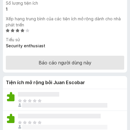
Số lượng tiện ích
F
1
i
Xếp hạng trung bình của các tiện ích mở rộng dành cho nhà
r
phát triển
e
X
f
ế
Tiểu sử
o
p
Security enthusiast
x
h
ạ
n
Báo cáo người dùng này
g
4
,
Tiện ích mở rộng bởi Juan Escobar
1
t
r
C
o
h
n
ư
g
a
s
C
c
ố
h