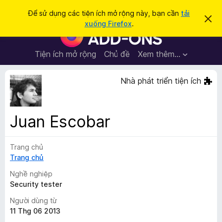
T
Đăng nhập
Để sử dụng các tiện ích mở rộng này, bạn cần
tải
B
ì
xuống Firefox
.
ỏ
T
m
q
i
u
k
a
ệ
Tiện ích mở rộng
Chủ đề
Xem thêm…
i
t
n
h
ế
ô
í
Nhà phát triển tiện ích
m
n
c
g
b
h
á
t
o
Juan Escobar
n
r
à
ì
y
Trang chủ
n
Trang chủ
h
d
Nghề nghiệp
u
Security tester
y
Người dùng từ
ệ
11 Thg 06 2013
t