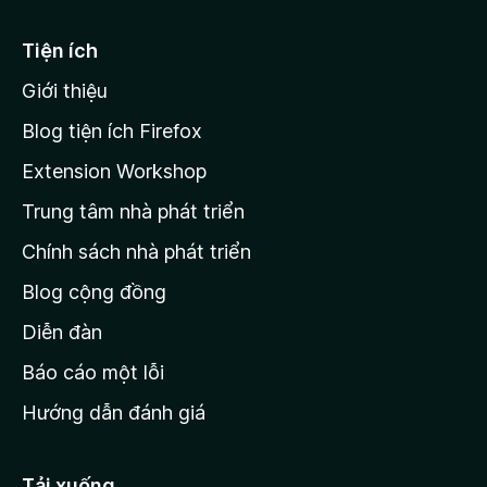
đ
h
o
ạ
ế
Tiện ích
n
n
g
Giới thiệu
t
n
r
à
Blog tiện ích Firefox
o
a
Extension Workshop
n
Trung tâm nhà phát triển
g
c
Chính sách nhà phát triển
h
Blog cộng đồng
ủ
M
Diễn đàn
o
Báo cáo một lỗi
z
Hướng dẫn đánh giá
i
l
l
Tải xuống