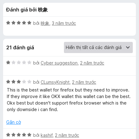
á
t
F
Đánh giá bởi 映象
r
i
c
o
r
n
X
bởi
映象
,
3 năm trước
e
h
g
ế
f
s
p
ố
h
o
o
21 đánh giá
5
ạ
x
n
S
g
X
bởi
Cyber suggestion
,
2 năm trước
5
ế
u
t
p
r
X
h
bởi
CLumsyKnight
,
2 năm trước
o
ế
ạ
b
This is the best wallet for firefox but they need to improve.
n
p
n
If they improve it like OKX wallet this wallet can be the best.
g
h
g
Okx best but doesn't support firefox browser which is the
W
s
ạ
1
only downside i can find.
ố
n
t
a
5
g
r
Gắn cờ
3
o
l
t
n
X
bởi
kashif
,
2 năm trước