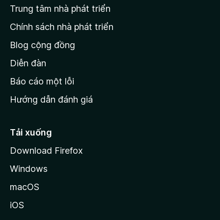
Trung tâm nhà phát triển
g
c
Chính sách nhà phát triển
h
Blog cộng đồng
ủ
M
Diễn đàn
o
Báo cáo một lỗi
z
Hướng dẫn đánh giá
i
l
l
Tải xuống
a
Download Firefox
Windows
macOS
iOS