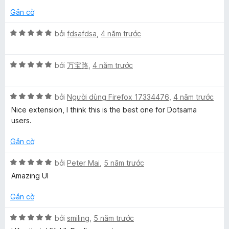
t
ố
h
g
r
Gắn cờ
5
ạ
5
o
n
t
n
X
bởi
fdsafdsa
,
4 năm trước
g
r
g
ế
5
o
s
p
t
n
ố
X
h
bởi
万宝路
,
4 năm trước
r
g
5
ế
ạ
o
s
p
n
n
ố
X
h
bởi
Người dùng Firefox 17334476
,
4 năm trước
g
g
5
ế
ạ
5
Nice extension, I think this is the best one for Dotsama
s
p
n
t
users.
ố
h
g
r
5
ạ
5
o
Gắn cờ
n
t
n
g
r
g
X
bởi
Peter Mai
,
5 năm trước
5
o
s
ế
Amazing UI
t
n
ố
p
r
g
5
h
Gắn cờ
o
s
ạ
n
ố
n
X
bởi
smiling
,
5 năm trước
g
5
g
ế