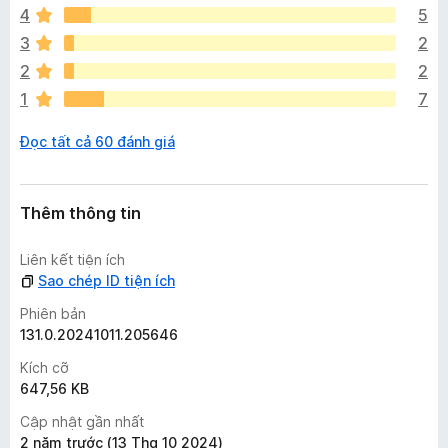
4
5
a
c
3
2
ó
2
2
x
1
7
ế
p
Đọc tất cả 60 đánh giá
h
ạ
n
g
Thêm thông tin
n
à
Liên kết tiện ích
o
Sao chép ID tiện ích
Phiên bản
131.0.20241011.205646
Kích cỡ
647,56 KB
Cập nhật gần nhất
2 năm trước (13 Thg 10 2024)