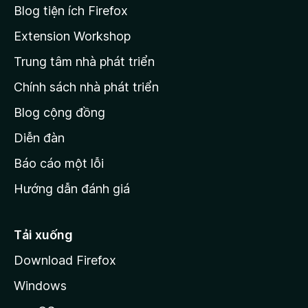
r
Blog tiện ích Firefox
a
Extension Workshop
n
Trung tâm nhà phát triển
g
c
Chính sách nhà phát triển
h
Blog cộng đồng
ủ
M
Diễn đàn
o
Báo cáo một lỗi
z
Hướng dẫn đánh giá
i
l
l
Tải xuống
a
Download Firefox
Windows