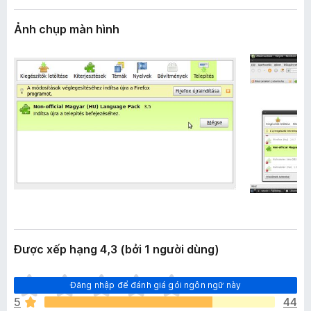
n
F
g
Ảnh chụp màn hình
i
r
e
f
o
x
Được xếp hạng 4,3 (bởi 1 người dùng)
C
Đăng nhập để đánh giá gói ngôn ngữ này
h
5
44
ư