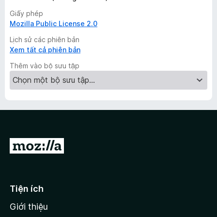
Giấy phép
Mozilla Public License 2.0
Lịch sử các phiên bản
Xem tất cả phiên bản
Thêm vào bộ sưu tập
Đ
i
đ
ế
Tiện ích
n
Giới thiệu
t