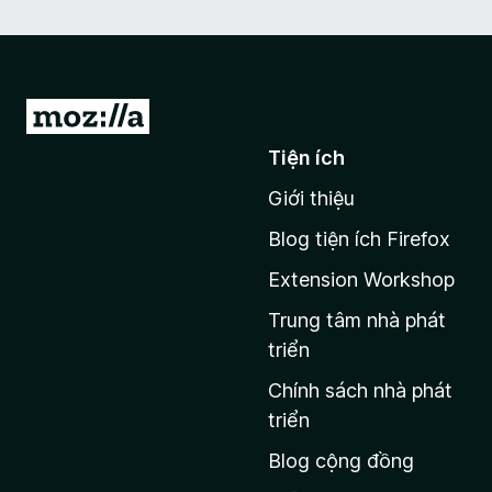
Đ
i
Tiện ích
đ
Giới thiệu
ế
n
Blog tiện ích Firefox
t
Extension Workshop
r
a
Trung tâm nhà phát
n
triển
g
Chính sách nhà phát
c
triển
h
Blog cộng đồng
ủ