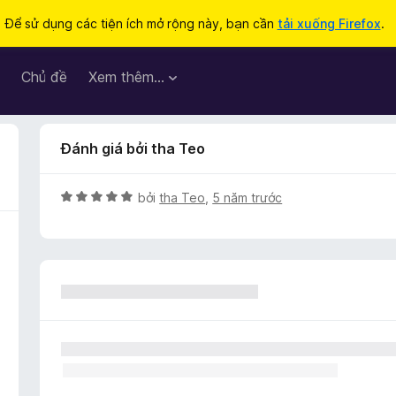
Để sử dụng các tiện ích mở rộng này, bạn cần
tải xuống Firefox
.
Chủ đề
Xem thêm…
Đánh giá bởi tha Teo
X
bởi
tha Teo
,
5 năm trước
ế
p
h
ạ
n
g
5
t
r
o