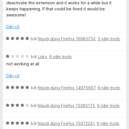
s
g
deactivate this extension and it works for a while but it
ố
4
keeps happening. If that could be fixed it would be
5
t
awesome!
r
o
Gắn cờ
n
g
X
bởi
Người dùng Firefox 16983753
,
5 năm trước
s
ế
ố
p
5
X
h
bởi
Loky
,
6 năm trước
ế
ạ
not working at all
p
n
h
g
Gắn cờ
ạ
5
n
t
X
bởi
Người dùng Firefox 14975667
,
6 năm trước
g
r
ế
1
o
p
t
n
X
h
bởi
Người dùng Firefox 15285173
,
6 năm trước
r
g
ế
ạ
o
s
p
n
n
ố
X
h
bởi
Người dùng Firefox 15972241
,
6 năm trước
g
g