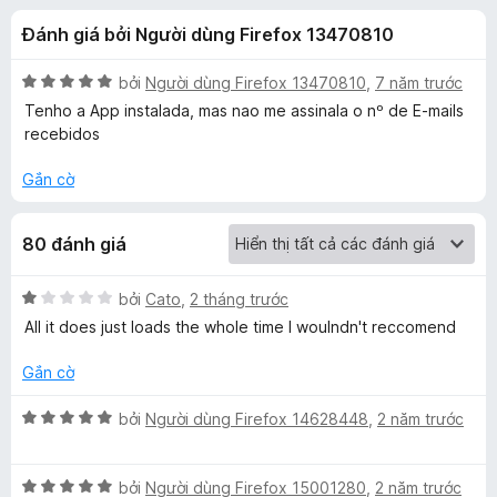
á
t
F
Đánh giá bởi Người dùng Firefox 13470810
r
i
c
o
r
n
X
bởi
Người dùng Firefox 13470810
,
7 năm trước
e
h
g
ế
Tenho a App instalada, mas nao me assinala o nº de E-mails
f
s
p
recebidos
ố
h
o
o
5
ạ
x
Gắn cờ
n
G
g
80 đánh giá
5
m
t
r
X
bởi
Cato
,
2 tháng trước
o
a
ế
All it does just loads the whole time I woulndn't reccomend
n
p
g
h
i
Gắn cờ
s
ạ
ố
n
X
bởi
Người dùng Firefox 14628448
,
2 năm trước
l
5
g
ế
1
p
™
t
X
h
bởi
Người dùng Firefox 15001280
,
2 năm trước