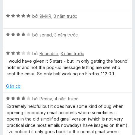
r
ế
ạ
N
o
p
n
n
X
h
bởi
9MKR
,
3 năm trước
g
g
ế
ạ
5
o
s
p
n
t
ố
X
h
bởi
senad
,
3 năm trước
g
r
t
5
ế
ạ
5
o
p
n
t
n
i
X
h
bởi
Brianable
,
3 năm trước
g
r
g
ế
ạ
5
o
s
I would have given it 5 stars - but I'm only getting the 'sound'
p
n
t
n
f
ố
notifier and not the pop-up message letting me see who
h
g
r
g
5
sent the email. So only half working on Firefox 112.0.1
ạ
4
o
s
i
n
t
n
ố
Gắn cờ
g
r
g
5
e
3
o
s
X
bởi
Penny
,
4 năm trước
t
n
ố
ế
Extremely helpful but it does have some kind of bug when
r
r
g
5
p
opening secondary email accounts where sometimes it
o
s
h
opens in the old simplified gmail version (which is not very
n
ố
ạ
+
practical since most emails nowadays have images on them).
g
5
n
I've noticed it only goes back to the normal gmail when i