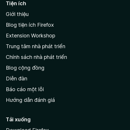
ế
Tiện ích
n
Giới thiệu
t
r
Blog tiện ích Firefox
a
Extension Workshop
n
Trung tâm nhà phát triển
g
c
Chính sách nhà phát triển
h
Blog cộng đồng
ủ
M
Diễn đàn
o
Báo cáo một lỗi
z
Hướng dẫn đánh giá
i
l
l
Tải xuống
a