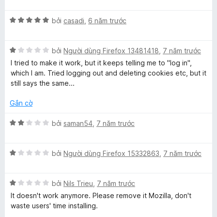
5
ế
ạ
5
s
p
n
t
ố
X
h
bởi
casadi
,
6 năm trước
g
r
5
ế
ạ
4
o
p
n
t
n
X
h
bởi
Người dùng Firefox 13481418
,
7 năm trước
g
r
g
ế
ạ
5
o
s
I tried to make it work, but it keeps telling me to "log in",
p
n
t
n
ố
which I am. Tried logging out and deleting cookies etc, but it
h
g
r
g
5
still says the same...
ạ
5
o
s
n
t
n
ố
Gắn cờ
g
r
g
5
1
o
s
X
bởi
saman54
,
7 năm trước
t
n
ố
ế
r
g
5
p
o
s
X
h
bởi
Người dùng Firefox 15332863
,
7 năm trước
n
ố
ế
ạ
g
5
p
n
s
X
h
bởi
Nils Trieu
,
7 năm trước
g
ố
ế
ạ
2
It doesn't work anymore. Please remove it Mozilla, don't
5
p
n
t
waste users' time installing.
h
g
r