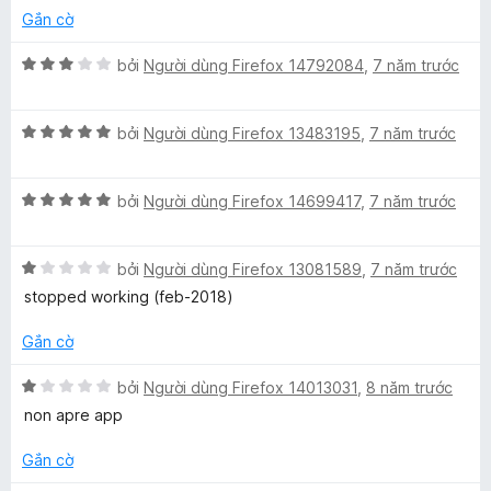
ạ
1
o
Gắn cờ
n
t
n
g
r
g
X
bởi
Người dùng Firefox 14792084
,
7 năm trước
1
o
s
ế
t
n
ố
p
r
g
5
X
h
bởi
Người dùng Firefox 13483195
,
7 năm trước
o
s
ế
ạ
n
ố
p
n
g
5
X
h
bởi
Người dùng Firefox 14699417
,
7 năm trước
g
s
ế
ạ
3
ố
p
n
t
5
X
h
bởi
Người dùng Firefox 13081589
,
7 năm trước
g
r
ế
ạ
5
o
stopped working (feb-2018)
p
n
t
n
h
g
r
g
Gắn cờ
ạ
5
o
s
n
t
n
ố
X
bởi
Người dùng Firefox 14013031
,
8 năm trước
g
r
g
5
ế
non apre app
1
o
s
p
t
n
ố
h
Gắn cờ
r
g
5
ạ