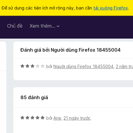
Để sử dụng các tiện ích mở rộng này, bạn cần
tải xuống Firefox
.
Chủ đề
Xem thêm…
Đánh giá bởi Người dùng Firefox 18455004
X
bởi
Người dùng Firefox 18455004
,
2 năm tr
ế
p
h
ạ
85 đánh giá
n
g
3
t
X
bởi
Arie
,
21 ngày trước
r
ế
o
p