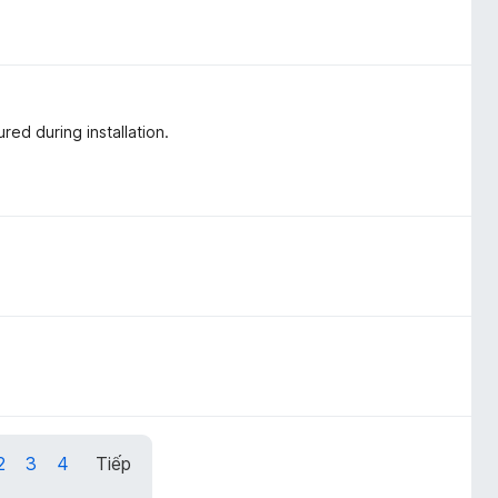
red during installation.
2
3
4
Tiếp