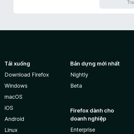
Tra
n
5
g
t
s
r
ố
o
5
n
g
s
ố
5
Tải xuống
Bản dựng mới nhất
Download Firefox
Nightly
Windows
Beta
macOS
iOS
Firefox dành cho
doanh nghiệp
Android
Enterprise
Linux