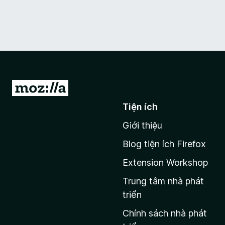
Đ
i
Tiện ích
đ
Giới thiệu
ế
n
Blog tiện ích Firefox
t
Extension Workshop
r
a
Trung tâm nhà phát
n
triển
g
Chính sách nhà phát
c