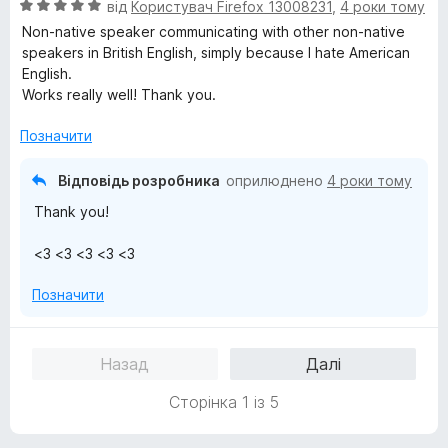
О
н
від
Користувач Firefox 13008231
,
4 роки тому
ц
к
Non-native speaker communicating with other non-native
і
а
speakers in British English, simply because I hate American
н
5
English.
к
з
Works really well! Thank you.
а
5
5
Позначити
з
5
Відповідь розробника
оприлюднено
4 роки тому
Thank you!
<3 <3 <3 <3 <3
Позначити
Назад
Далі
Сторінка 1 із 5