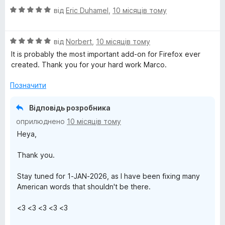
а
5
О
н
від
Eric Duhamel
,
10 місяців тому
5
h
ц
к
з
і
а
5
E
О
н
від
Norbert
,
10 місяців тому
5
ц
к
з
It is probably the most important add-on for Firefox ever
і
а
5
n
created. Thank you for your hard work Marco.
н
5
к
з
Позначити
g
а
5
5
Відповідь розробника
l
з
оприлюднено
10 місяців тому
5
Heya,
i
Thank you.
s
Stay tuned for 1-JAN-2026, as I have been fixing many
h
American words that shouldn't be there.
<3 <3 <3 <3 <3
D