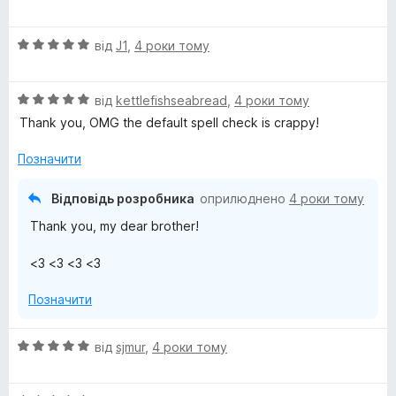
і
а
н
5
О
від
J1
,
4 роки тому
к
з
ц
а
5
і
5
О
н
від
kettlefishseabread
,
4 роки тому
з
ц
к
5
Thank you, OMG the default spell check is crappy!
і
а
н
5
Позначити
к
з
а
5
Відповідь розробника
оприлюднено
4 роки тому
5
Thank you, my dear brother!
з
5
<3 <3 <3 <3
Позначити
О
від
sjmur
,
4 роки тому
ц
і