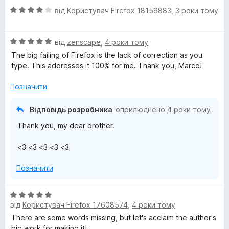
а
5
О
н
від
Користувач Firefox 18159883
,
3 роки тому
5
o
ц
к
з
і
а
5
)
О
н
від
zenscape
,
4 роки тому
5
ц
к
з
The big failing of Firefox is the lack of correction as you
і
а
5
type. This addresses it 100% for me. Thank you, Marco!
н
4
к
з
Позначити
а
5
5
Відповідь розробника
оприлюднено
4 роки тому
з
Thank you, my dear brother.
5
<3 <3 <3 <3 <3
Позначити
О
від
Користувач Firefox 17608574
,
4 роки тому
ц
і
There are some words missing, but let's acclaim the author's
н
big work for making it!