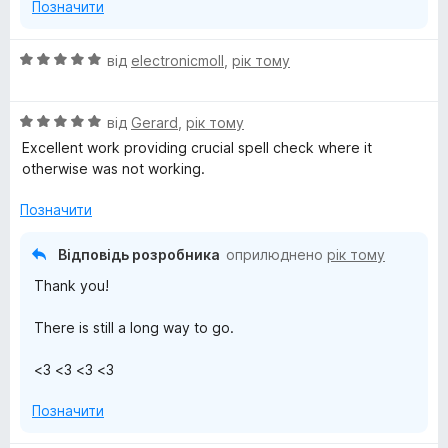
Позначити
i
О
від
electronicmoll
,
рік тому
c
ц
і
t
О
н
від
Gerard
,
рік тому
ц
к
Excellent work providing crucial spell check where it
i
і
а
otherwise was not working.
н
5
к
o
з
Позначити
а
5
5
n
Відповідь розробника
оприлюднено
рік тому
з
Thank you!
5
a
There is still a long way to go.
r
<3 <3 <3 <3
y
Позначити