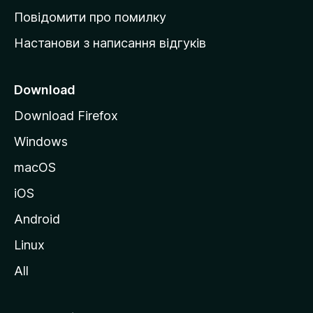
к
Повідомити про помилку
у
Настанови з написання відгуків
M
o
z
Download
i
Download Firefox
l
Windows
l
a
macOS
iOS
Android
Linux
All