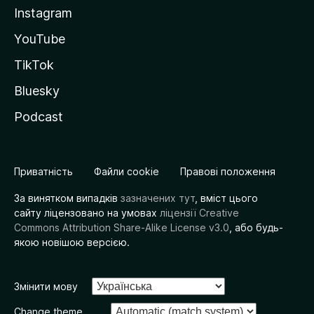
Instagram
YouTube
TikTok
Bluesky
Podcast
Приватність
Файли cookie
Правові положення
За винятком випадків
зазначених тут
, вміст цього
сайту ліцензовано на умовах
ліцензії Creative
Commons Attribution Share-Alike License v3.0
, або будь-
якою новішою версією.
Змінити мову
Change theme