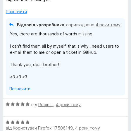
к
а
Позначити
5
з
Відповідь розробника
оприлюднено
4 роки тому
5
Yes, there are thousands of words missing.
I can't find them all by myself, that is why I need users to
e-mail them to me or open a ticket in GitHub.
Thank you, dear brother!
<3 <3 <3
Позначити
О
від
Robin Li
,
4 роки тому
ц
і
О
н
від
Користувач Firefox 17506149
,
4 роки тому
ц
к