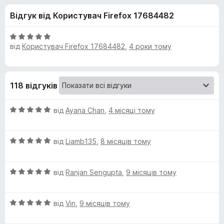
и
5
r
Відгук від Користувач Firefox 17684482
e
д
f
О
o
від
Користувач Firefox 17684482
,
4 роки тому
л
ц
x
і
н
я
к
118 відгуків
а
B
5
О
з
від
Ayana Chan
,
4 місяці тому
r
ц
5
і
О
н
від
Liamb135
,
8 місяців тому
i
ц
к
і
а
t
О
н
від
Ranjan Sengupta
,
9 місяців тому
5
ц
к
з
i
і
а
5
О
н
від
Vin
,
9 місяців тому
5
ц
к
з
s
і