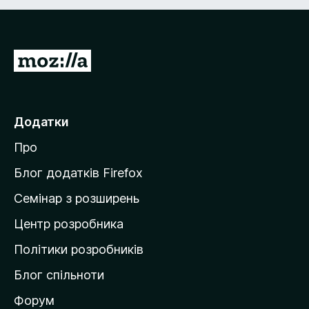
П
е
р
е
Додатки
й
Про
т
и
Блог додатків Firefox
н
Семінар з розширень
а
Центр розробника
д
о
Політики розробників
м
Блог спільноти
і
в
Форум