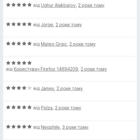
(
О
від
Ughur Alakbarov
,
2 роки тому
ц
M
і
О
н
від
Jorge
,
2 роки тому
a
ц
к
і
а
О
н
від
Mateo Grgic
,
2 роки тому
5
r
ц
к
з
і
а
5
c
О
н
5
від
Користувач Firefox 14694209
,
2 роки тому
ц
к
з
o
і
а
5
н
5
О
від
James
,
2 роки тому
к
P
з
ц
а
5
і
5
i
О
н
від
Polza
,
2 роки тому
з
ц
к
5
n
і
а
О
н
від
Neophile
,
3 роки тому
4
ц
к
з
t
і