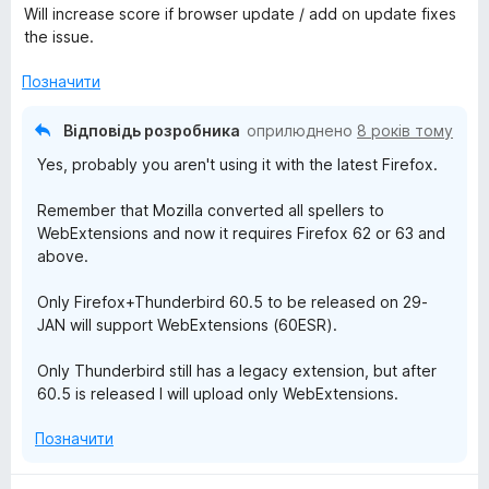
Will increase score if browser update / add on update fixes
i
the issue.
c
Позначити
t
Відповідь розробника
оприлюднено
8 років тому
Yes, probably you aren't using it with the latest Firefox.
i
Remember that Mozilla converted all spellers to
o
WebExtensions and now it requires Firefox 62 or 63 and
above.
n
Only Firefox+Thunderbird 60.5 to be released on 29-
JAN will support WebExtensions (60ESR).
a
Only Thunderbird still has a legacy extension, but after
r
60.5 is released I will upload only WebExtensions.
y
Позначити