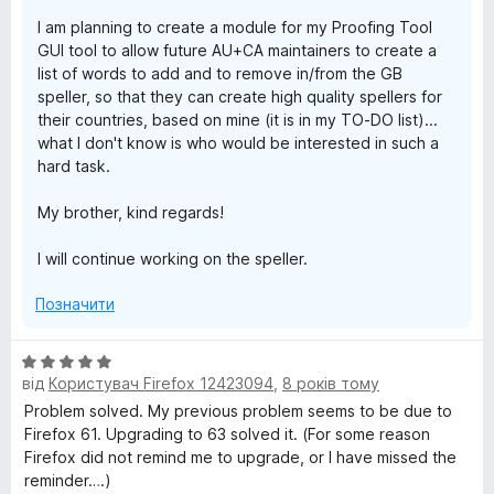
I am planning to create a module for my Proofing Tool
GUI tool to allow future AU+CA maintainers to create a
list of words to add and to remove in/from the GB
speller, so that they can create high quality spellers for
their countries, based on mine (it is in my TO-DO list)...
what I don't know is who would be interested in such a
hard task.
My brother, kind regards!
I will continue working on the speller.
Позначити
О
від
Користувач Firefox 12423094
,
8 років тому
ц
і
Problem solved. My previous problem seems to be due to
н
Firefox 61. Upgrading to 63 solved it. (For some reason
к
Firefox did not remind me to upgrade, or I have missed the
а
reminder….)