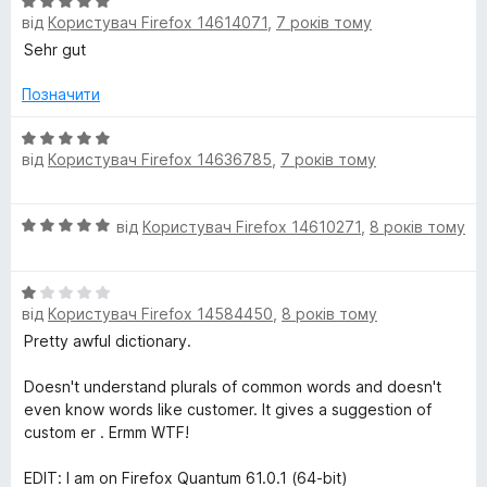
О
к
5
від
Користувач Firefox 14614071
,
7 років тому
ц
а
h
і
Sehr gut
4
н
з
E
к
Позначити
5
а
n
5
О
від
Користувач Firefox 14636785
,
7 років тому
з
ц
5
і
g
н
О
від
Користувач Firefox 14610271
,
8 років тому
к
l
ц
а
і
5
О
i
н
з
від
Користувач Firefox 14584450
,
8 років тому
ц
к
5
і
а
Pretty awful dictionary.
s
н
5
к
з
Doesn't understand plurals of common words and doesn't
h
а
5
even know words like customer. It gives a suggestion of
1
custom er . Ermm WTF!
D
з
5
EDIT: I am on Firefox Quantum 61.0.1 (64-bit)