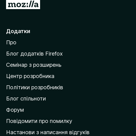
П
е
р
е
Додатки
й
Про
т
и
Блог додатків Firefox
н
Семінар з розширень
а
Центр розробника
д
о
Політики розробників
м
Блог спільноти
і
в
Форум
к
Повідомити про помилку
у
Настанови з написання відгуків
M