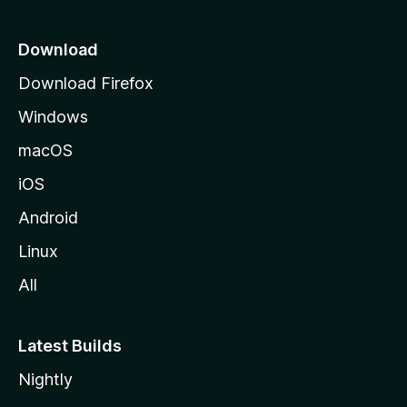
o
z
Download
i
Download Firefox
l
Windows
l
a
macOS
iOS
Android
Linux
All
Latest Builds
Nightly