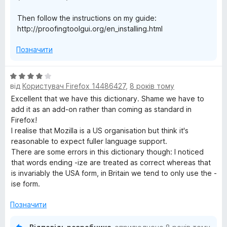
Then follow the instructions on my guide:
http://proofingtoolgui.org/en_installing.html
Позначити
О
від
Користувач Firefox 14486427
,
8 років тому
ц
і
Excellent that we have this dictionary. Shame we have to
н
add it as an add-on rather than coming as standard in
к
Firefox!
а
I realise that Mozilla is a US organisation but think it's
4
reasonable to expect fuller language support.
з
There are some errors in this dictionary though: I noticed
5
that words ending -ize are treated as correct whereas that
is invariably the USA form, in Britain we tend to only use the -
ise form.
Позначити