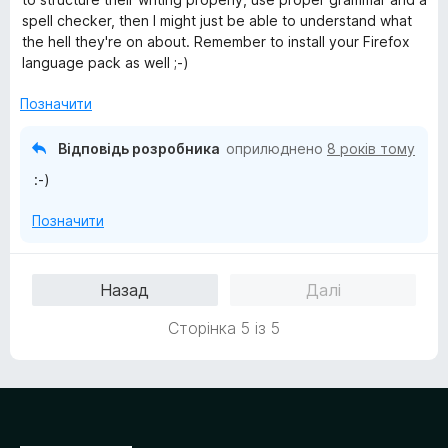
н
5
spell checker, then I might just be able to understand what
к
з
the hell they're on about. Remember to install your Firefox
а
5
language pack as well ;-)
5
з
Позначити
5
Відповідь розробника
оприлюднено
8 років тому
:-)
Позначити
Назад
Далі
Сторінка 5 із 5