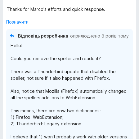
5
з
Thanks for Marco's efforts and quick response.
5
Позначити
Відповідь розробника
оприлюднено
8 років тому
Hello!
Could you remove the speller and readd it?
There was a Thunderbird update that disabled the
speller, not sure if it also happened with Firefox.
Also, notice that Mozilla (Firefox) automatically changed
all the spellers add-ons to WebExtension.
This means, there are now two dictionaries:
1) Firefox: WebExtension;
2) Thunderbird: Legacy extension.
I believe that 1) won't probably work with older versions