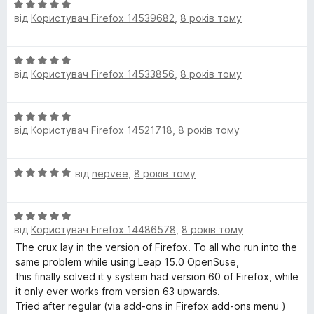
(
О
від
Користувач Firefox 14539682
,
8 років тому
ц
M
і
н
О
к
a
від
Користувач Firefox 14533856
,
8 років тому
ц
а
і
5
r
н
з
О
к
5
від
Користувач Firefox 14521718
,
8 років тому
ц
c
а
і
5
н
з
o
О
від
nepvee
,
8 років тому
к
5
ц
а
P
і
5
О
н
з
від
Користувач Firefox 14486578
,
8 років тому
ц
к
i
5
і
а
The crux lay in the version of Firefox. To all who run into the
н
5
same problem while using Leap 15.0 OpenSuse,
n
к
з
this finally solved it y system had version 60 of Firefox, while
а
5
it only ever works from version 63 upwards.
t
5
Tried after regular (via add-ons in Firefox add-ons menu )