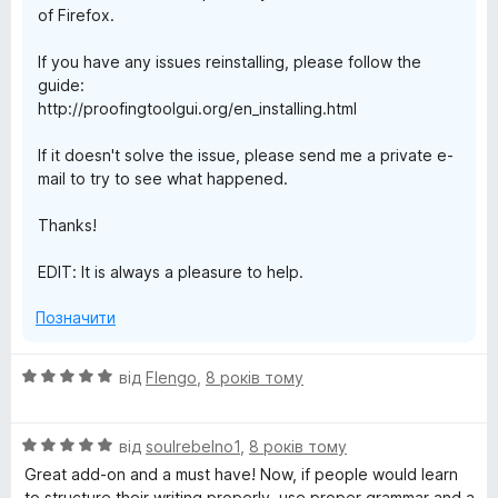
of Firefox.
If you have any issues reinstalling, please follow the
guide:
http://proofingtoolgui.org/en_installing.html
If it doesn't solve the issue, please send me a private e-
mail to try to see what happened.
Thanks!
EDIT: It is always a pleasure to help.
Позначити
О
від
Flengo
,
8 років тому
ц
і
О
н
від
soulrebelno1
,
8 років тому
ц
к
Great add-on and a must have! Now, if people would learn
і
а
to structure their writing properly, use proper grammar and a