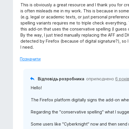
ц
This is obviously a great resource and I thank you for crea
і
is often misleads me in my work. This is because in some
н
(e.g. legal or academic texts, or just personal preferenc
к
spelling variants requires me to triple check everything.
а
this add-on that uses the conservative spelling (I guess o
4
By the way, I just tried manually replacing the AFF and D
з
detected by Firefox (because of digital signature?), so I
5
I need.
Позначити
Відповідь розробника
оприлюднено
6 рокі
Hello!
The Firefox platform digitally signs the add-on when
Regarding the "conservative spelling" what I sugges
Some users like "Cyberknight" now and then send 