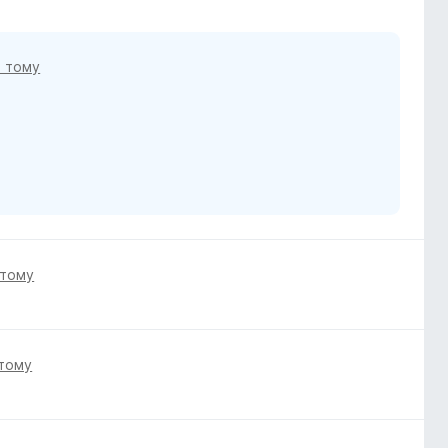
в тому
 тому
 тому