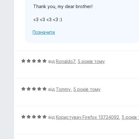
Thank you, my dear brother!
<3 <3 <3 <3 :)
Позначити
О
від
Ronaldo7
,
5 років тому
ц
і
н
к
О
від
Tommy
,
5 років тому
а
ц
5
і
з
н
5
к
О
від
Користувач Firefox 13724092
,
5 років
а
ц
5
і
з
н