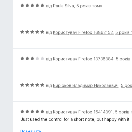
5
к
О
від
Paula Silva
,
5 років тому
а
ц
5
і
з
н
5
к
О
від
Користувач Firefox 16862152
,
5 років
а
ц
5
і
з
н
5
к
О
від
Користувач Firefox 13738884
,
5 років
а
ц
5
і
з
н
5
к
О
від
Бирюков Владимир Николаевич
,
5 рок
а
ц
3
і
з
н
5
к
О
від
Користувач Firefox 16414891
,
5 років
а
ц
Just used the control for a short note, but happy with it.
5
і
з
н
Позначити