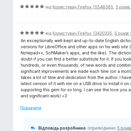
5
к
О
від
Користувач Firefox 15546565
,
5 років
а
ц
5
і
з
н
5
к
О
від
Користувач Firefox 13420335
,
5 років
а
ц
An exceptionally well-kept and up-to-date English dict
5
і
versions for LibreOffice and other apps on his web site (I
з
н
Notepad++, SoftMaker’s apps, and the like). The dictio
5
к
doubt if you can find a better substitute for it. If you l
а
hundreds, or even thousands, of new words and combina
5
significant improvements are made each time (on a monthl
з
takes a lot of time and dedication from the author. I hav
5
latest version of it with me on a USB drive to install it
supporting this gem for so long. I can see the love you 
and significant work! <3
Позначити
Відповідь розробника
оприлюднено
5 рокі