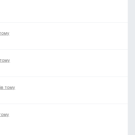
 тому
 тому
ів тому
 тому