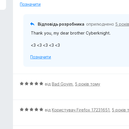
5
Позначити
з
5
Відповідь розробника
оприлюднено
5 рокі
Thank you, my dear brother Cyberknight.
<3 <3 <3 <3 <3
Позначити
О
від
Bad Goyim
,
5 років тому
ц
і
н
к
О
від
Користувач Firefox 17231651
,
5 років 
а
ц
5
і
з
н