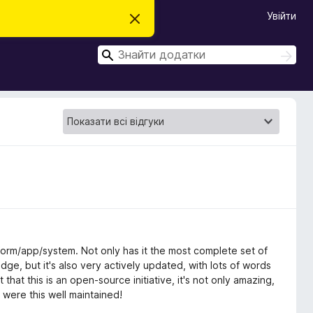
Увійти
В
і
д
П
х
П
и
о
о
л
ш
ш
и
у
т
у
к
и
к
ц
е
с
п
о
в
і
щ
е
н
н
я
tform/app/system. Not only has it the most complete set of
ge, but it's also very actively updated, with lots of words
that this is an open-source initiative, it's not only amazing,
s were this well maintained!