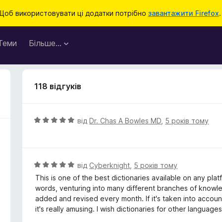
Щоб використовувати ці додатки потрібно
завантажити Firefox
.
Теми
Більше…
118 відгуків
О
від
Dr. Chas A Bowles MD
,
5 років тому
ц
і
н
к
О
від
Cyberknight
,
5 років тому
а
ц
This is one of the best dictionaries available on any pla
5
і
words, venturing into many different branches of knowled
з
н
added and revised every month. If it's taken into account 
5
к
it's really amusing. I wish dictionaries for other language
а