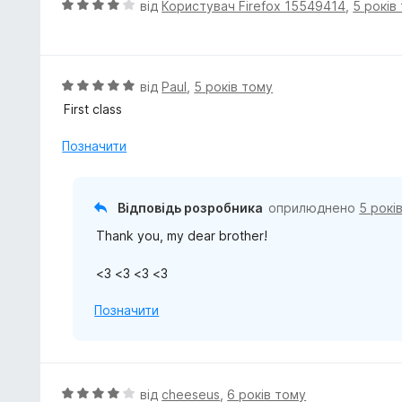
О
від
Користувач Firefox 15549414
,
5 років
а
ц
5
і
з
н
5
к
О
від
Paul
,
5 років тому
а
ц
First class
4
і
з
н
Позначити
5
к
а
5
Відповідь розробника
оприлюднено
5 рокі
з
Thank you, my dear brother!
5
<3 <3 <3 <3
Позначити
О
від
cheeseus
,
6 років тому