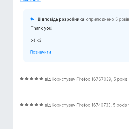
5
к
а
5
Відповідь розробника
оприлюднено
5 рокі
з
Thank you!
5
:-) <3
Позначити
О
від
Користувач Firefox 16767039
,
5 років
ц
і
н
к
О
від
Користувач Firefox 16740733
,
5 років
а
ц
5
і
з
н
5
к