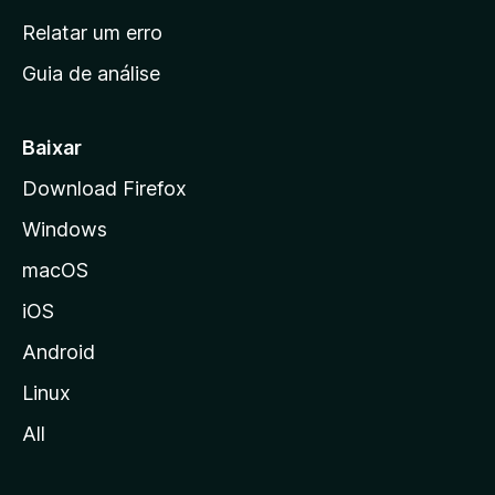
n
Relatar um erro
i
Guia de análise
c
i
a
Baixar
l
Download Firefox
d
Windows
a
M
macOS
o
iOS
z
i
Android
l
Linux
l
All
a