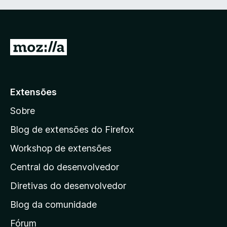
I
r
p
a
Extensões
r
Sobre
a
a
Blog de extensões do Firefox
p
Workshop de extensões
á
Central do desenvolvedor
g
i
Diretivas do desenvolvedor
n
Blog da comunidade
a
i
Fórum