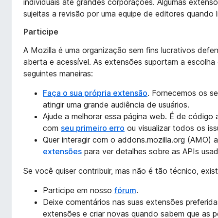
individuais até grandes corporações. Algumas exten
d
sujeitas a revisão por uma equipe de editores quando 
o
r
Participe
F
A Mozilla é uma organização sem fins lucrativos defen
i
aberta e acessível. As extensões suportam a escolha 
r
seguintes maneiras:
e
f
Faça o sua própria extensão
. Fornecemos os se
o
atingir uma grande audiência de usuários.
x
Ajude a melhorar essa página web. É de código 
com
seu primeiro erro
ou visualizar todos os is
Quer interagir com o addons.mozilla.org (AMO)
extensões
para ver detalhes sobre as APIs usa
Se você quiser contribuir, mas não é tão técnico, exis
Participe em nosso
fórum
.
Deixe comentários nas suas extensões preferida
extensões e criar novas quando sabem que as p