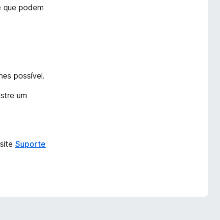
 e que podem
es possível.
istre um
isite
Suporte