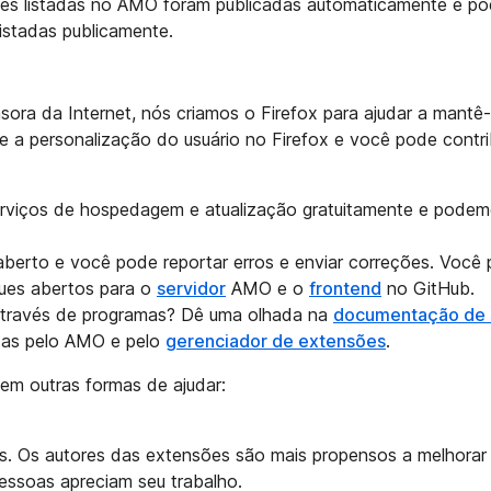
sões listadas no AMO foram publicadas automaticamente e p
listadas publicamente.
sora da Internet, nós criamos o Firefox para ajudar a mantê-
e a personalização do usuário no Firefox e você pode contri
rviços de hospedagem e atualização gratuitamente e podem
aberto e você pode reportar erros e enviar correções. Voc
sues abertos para o
servidor
AMO e o
frontend
no GitHub.
 através de programas? Dê uma olhada na
documentação de 
das pelo AMO e pelo
gerenciador de extensões
.
tem outras formas de ajudar:
s. Os autores das extensões são mais propensos a melhorar
essoas apreciam seu trabalho.