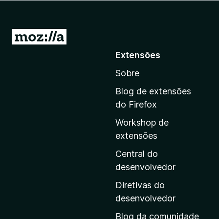
I
r
Extensões
p
Sobre
a
r
Blog de extensões
a
do Firefox
a
Workshop de
p
extensões
á
g
Central do
i
desenvolvedor
n
Diretivas do
a
desenvolvedor
i
Blog da comunidade