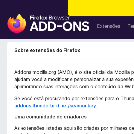
E
x
Extensões
Te
t
e
n
Sobre extensões do Firefox
s
õ
e
Addons.mozilla.org (AMO), é o site oficial da Mozilla
s
ajudam você a modificar e personalizar a sua experiê
d
aprimorando suas interações com o conteúdo da Web 
o
N
Se você está procurando por extensões para o Thund
a
addons.thunderbird.net/seamonkey
.
v
Uma comunidade de criadores
e
g
As extensões listadas aqui são criadas por milhare
a