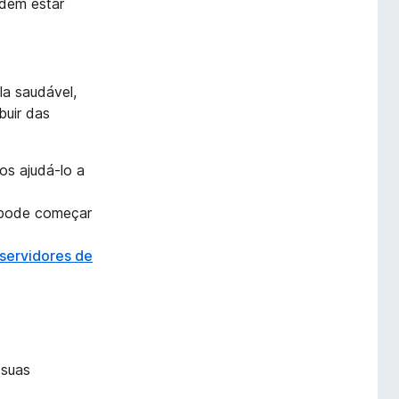
odem estar
la saudável,
buir das
os ajudá-lo a
ê pode começar
servidores de
 suas