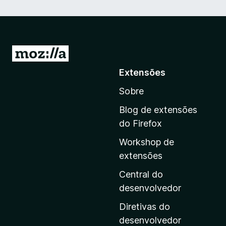
I
r
Extensões
p
Sobre
a
r
Blog de extensões
a
do Firefox
a
Workshop de
p
extensões
á
g
Central do
i
desenvolvedor
n
Diretivas do
a
desenvolvedor