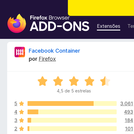
E
x
Extensões
Te
t
e
n
A
Facebook Container
s
por
Firefox
õ
n
e
s
á
A
d
v
o
4,5 de 5 estrelas
l
a
N
l
a
5
3.061
i
i
v
a
4
493
d
e
3
184
s
o
g
2
101
e
a