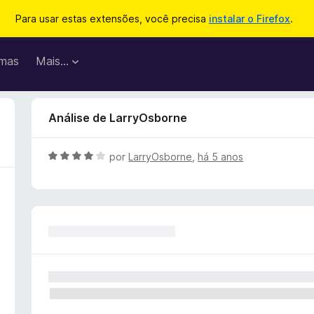
Para usar estas extensões, você precisa
instalar o Firefox
.
mas
Mais…
Análise de LarryOsborne
A
por
LarryOsborne
,
há 5 anos
v
a
l
i
a
d
o
e
m
4