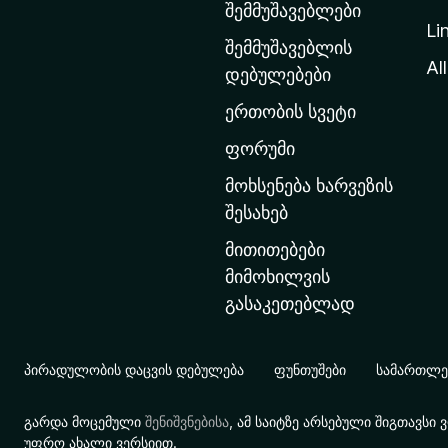
მ
შემმუშავებლები
Li
თ
შემმუშავებლის
ა
All
დებულებები
ვ
ერთობის სვეტი
ა
რ
ფორუმი
გ
მოხსენება ხარვეზის
ვ
შესახებ
ე
მითითებები
რ
მიმოხილვის
დ
გასაკეთებლად
ზ
ე
გ
პირადულობის დაცვის დებულება
ფუნთუშები
სამართლებ
ა
დ
გარდა მოცემული
შენიშვნებისა
, ამ საიტზე არსებული შიგთავს
ა
უფრო ახალი ვერსიით.