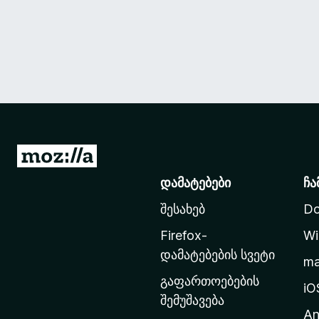
M
o
დამატებები
ჩა
z
შესახებ
Do
i
l
Firefox-
Wi
l
დამატებების სვეტი
m
a
გაფართოებების
-
iO
შემუშავება
ს
An