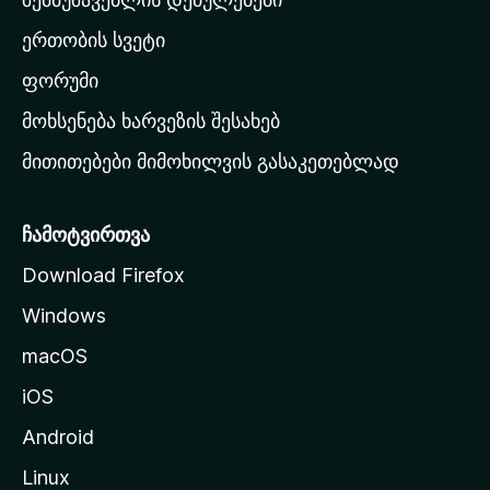
ა
ერთობის სვეტი
ვ
ა
ფორუმი
რ
მოხსენება ხარვეზის შესახებ
გ
მითითებები მიმოხილვის გასაკეთებლად
ვ
ე
რ
ჩამოტვირთვა
დ
Download Firefox
ზ
Windows
ე
გ
macOS
ა
iOS
დ
ა
Android
ს
Linux