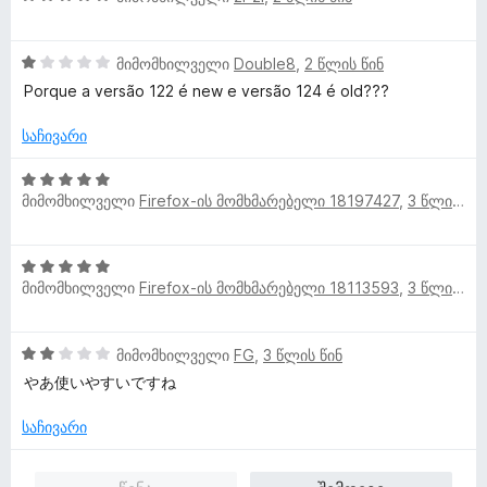
ბ
დ
შ
ს
ა
ა
ე
ე
5
ნ
1
ფ
მიმომხილველი
Double8
,
2 წლის წინ
ბ
-
შ
ა
ა
Porque a versão 122 é new e versão 124 é old???
დ
ე
ს
5
ა
ფ
ე
საჩივარი
-
ნ
ა
ბ
დ
ს
ა
5
ა
ე
5
მიმომხილველი
Firefox-ის მომხმარებელი 18197427
,
3 წლის წინ
შ
ნ
ბ
-
ე
ა
დ
ფ
5
5
ა
ა
მიმომხილველი
Firefox-ის მომხმარებელი 18113593
,
3 წლის წინ
შ
-
ნ
ს
ე
დ
ე
ფ
ა
ბ
2
მიმომხილველი
FG
,
3 წლის წინ
ა
ნ
ა
შ
ს
やあ使いやすいですね
5
ე
ე
-
ფ
ბ
საჩივარი
დ
ა
ა
ა
ს
5
ნ