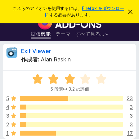
検
ログイン
これらのアドオンを使用するには、
Firefox をダウンロー
こ
索
ド
する必要があります。
の
F
お
i
知
ら
r
拡張機能
テーマ
すべて見る...
せ
e
を
閉
f
E
Exif Viewer
じ
o
る
作成者:
Alan Raskin
x
x
ブ
5
ラ
i
段
ウ
5 段階中 3.2 の評価
階
ザ
f
中
5
23
ー
3
4
3
ア
V
.
ド
3
3
2
オ
の
i
2
3
評
ン
1
17
価