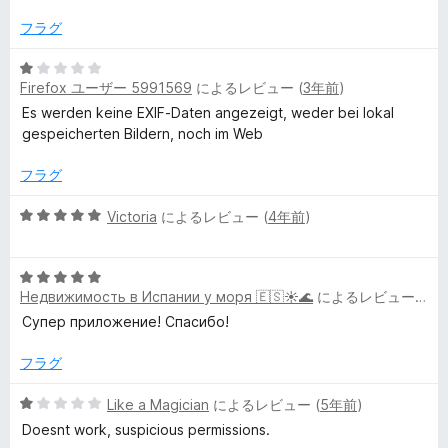
中
1
フラグ
の
評
5
価
Firefox ユーザー 5991569
によるレビュー (
3年前
)
段
階
Es werden keine EXIF-Daten angezeigt, weder bei lokal
中
gespeicherten Bildern, noch im Web
1
の
フラグ
評
価
5
Victoria
によるレビュー (
4年前
)
段
階
5
中
Недвижимость в Испании у моря 🇪🇸☀️🌊
によるレビュー (
5
段
5
階
の
Супер приложение! Спасибо!
中
評
5
価
フラグ
の
評
5
Like a Magician
によるレビュー (
5年前
)
価
段
Doesnt work, suspicious permissions.
階