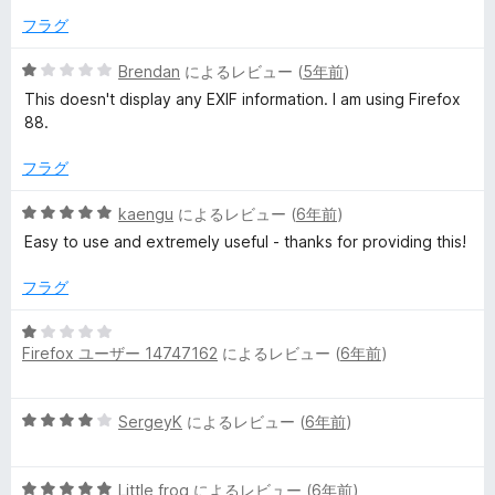
中
フラグ
1
の
5
Brendan
によるレビュー (
5年前
)
評
段
This doesn't display any EXIF information. I am using Firefox
価
階
88.
中
1
フラグ
の
評
5
kaengu
によるレビュー (
6年前
)
価
段
Easy to use and extremely useful - thanks for providing this!
階
中
フラグ
5
の
5
評
Firefox ユーザー 14747162
によるレビュー (
6年前
)
段
価
階
中
5
SergeyK
によるレビュー (
6年前
)
1
段
の
階
評
5
中
Little frog
によるレビュー (
6年前
)
価