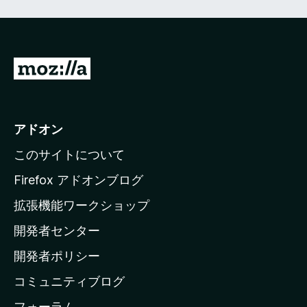
M
o
z
i
アドオン
l
このサイトについて
l
a
Firefox アドオンブログ
の
拡張機能ワークショップ
ホ
開発者センター
ー
ム
開発者ポリシー
ペ
コミュニティブログ
ー
ジ
フォーラム