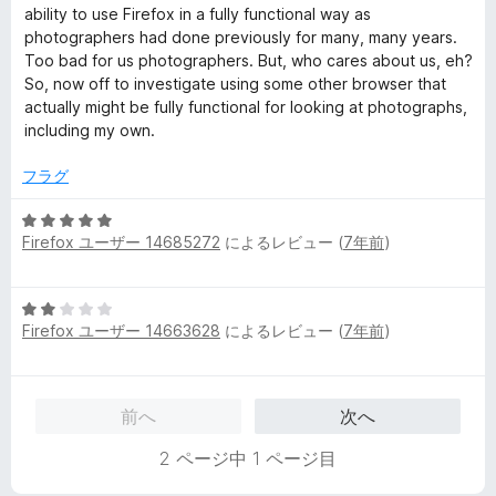
ability to use Firefox in a fully functional way as
photographers had done previously for many, many years.
Too bad for us photographers. But, who cares about us, eh?
So, now off to investigate using some other browser that
actually might be fully functional for looking at photographs,
including my own.
フラグ
5
Firefox ユーザー 14685272
によるレビュー (
7年前
)
段
階
中
5
5
Firefox ユーザー 14663628
によるレビュー (
7年前
)
段
の
階
評
中
価
2
前へ
次へ
の
評
2 ページ中 1 ページ目
価