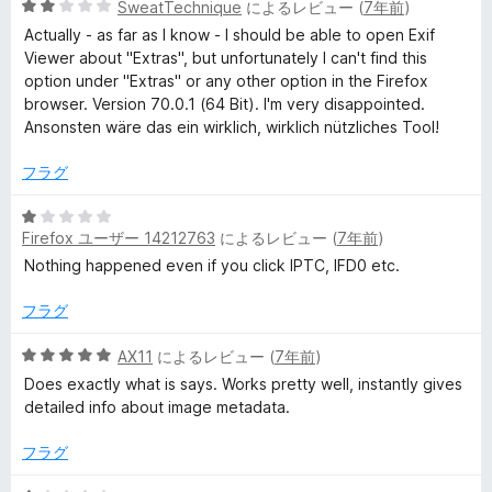
評
5
SweatTechnique
によるレビュー (
7年前
)
価
段
Actually - as far as I know - I should be able to open Exif
階
Viewer about "Extras", but unfortunately I can't find this
中
option under "Extras" or any other option in the Firefox
2
browser. Version 70.0.1 (64 Bit). I'm very disappointed.
の
Ansonsten wäre das ein wirklich, wirklich nützliches Tool!
評
価
フラグ
5
Firefox ユーザー 14212763
によるレビュー (
7年前
)
段
階
Nothing happened even if you click IPTC, IFD0 etc.
中
1
フラグ
の
評
5
AX11
によるレビュー (
7年前
)
価
段
Does exactly what is says. Works pretty well, instantly gives
階
detailed info about image metadata.
中
5
フラグ
の