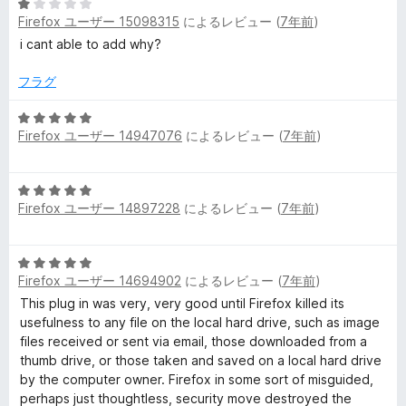
評
5
価
Firefox ユーザー 15098315
によるレビュー (
7年前
)
段
階
i cant able to add why?
中
1
フラグ
の
評
5
Firefox ユーザー 14947076
によるレビュー (
7年前
)
価
段
階
中
5
5
Firefox ユーザー 14897228
によるレビュー (
7年前
)
段
の
階
評
中
価
5
5
Firefox ユーザー 14694902
によるレビュー (
7年前
)
段
の
階
This plug in was very, very good until Firefox killed its
評
中
usefulness to any file on the local hard drive, such as image
価
5
files received or sent via email, those downloaded from a
の
thumb drive, or those taken and saved on a local hard drive
評
by the computer owner. Firefox in some sort of misguided,
価
perhaps just thoughtless, security move destroyed the