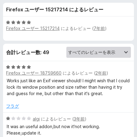
e
Firefox ユーザー 15217214 によるレビュー
w
5
Firefox ユーザー 15217214
によるレビュー (
7年前
)
e
段
階
中
r
5
合計レビュー数: 49
の
の
評
5
価
レ
Firefox ユーザー 18759660
によるレビュー (
2年前
)
段
階
Works just like an Exif viewer should! I might wish that I could
中
lock its window position and size rather than having it try
ビ
5
and guess for me, but other than that it's great.
の
ュ
評
フラグ
価
ー
5
algi
によるレビュー (
3年前
)
段
It was an useful addon,but now it'not working.
階
Please,update it.