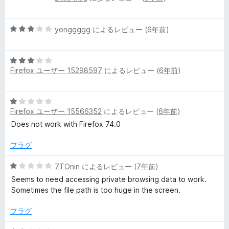
段
4
階
の
5
中
yonggggg
によるレビュー (
6年前
)
評
段
5
価
階
の
5
中
評
Firefox ユーザー 15298597
によるレビュー (
6年前
)
段
3
価
階
の
中
評
5
3
価
Firefox ユーザー 15566352
によるレビュー (
6年前
)
段
の
階
Does not work with Firefox 74.0
評
中
価
1
フラグ
の
評
5
7TOnin
によるレビュー (
7年前
)
価
段
Seems to need accessing private browsing data to work.
階
Sometimes the file path is too huge in the screen.
中
1
フラグ
の