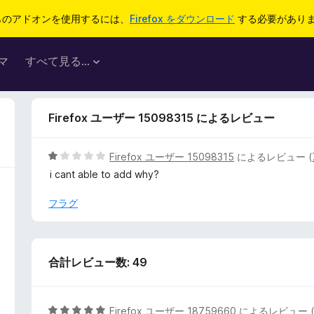
らのアドオンを使用するには、
Firefox をダウンロード
する必要があり
マ
すべて見る...
Firefox ユーザー 15098315 によるレビュー
5
Firefox ユーザー 15098315
によるレビュー (
段
i cant able to add why?
階
中
フラグ
1
の
評
価
合計レビュー数: 49
5
Firefox ユーザー 18759660
によるレビュー 