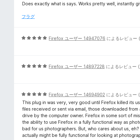
の
段
Does exactly what is says. Works pretty well, instantly 
評
階
価
中
フラグ
5
の
評
5
Firefox ユーザー 14947076
によるレビュー 
価
段
階
中
5
5
Firefox ユーザー 14897228
によるレビュー (
の
段
評
階
価
中
5
5
Firefox ユーザー 14694902
によるレビュー (
の
段
This plug in was very, very good until Firefox killed its u
評
階
files received or sent via email, those downloaded from
価
中
drive by the computer owner. Firefox in some sort of mi
5
the ability to use Firefox in a fully functional way as 
の
bad for us photographers. But, who cares about us, eh? 
評
actually might be fully functional for looking at photogr