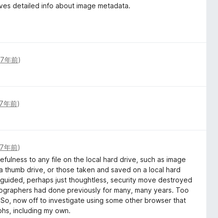
gives detailed info about image metadata.
(
7年前
)
7年前
)
7年前
)
sefulness to any file on the local hard drive, such as image
 a thumb drive, or those taken and saved on a local hard
sguided, perhaps just thoughtless, security move destroyed
photographers had done previously for many, many years. Too
So, now off to investigate using some other browser that
aphs, including my own.