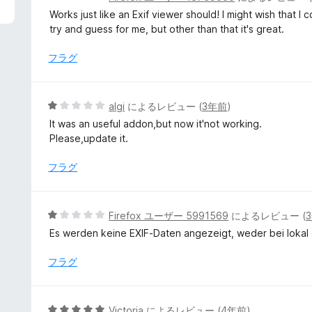
段
Works just like an Exif viewer should! I might wish that I 
階
try and guess for me, but other than that it's great.
中
5
フラグ
の
評
価
5
algi
によるレビュー (
3年前
)
段
It was an useful addon,but now it'not working.
階
Please,update it.
中
1
フラグ
の
評
価
5
Firefox ユーザー 5991569
によるレビュー (
段
Es werden keine EXIF-Daten angezeigt, weder bei lokal
階
中
フラグ
1
の
評
5
Victoria
によるレビュー (
4年前
)