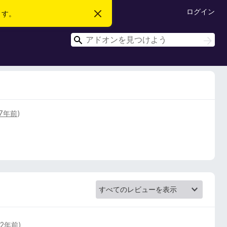
ログイン
ます。
こ
の
お
検
知
検
ら
索
索
せ
を
閉
じ
る
7年前
)
(
2年前
)