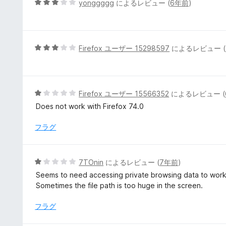
5
yonggggg
によるレビュー (
6年前
)
の
段
評
階
価
中
3
5
Firefox ユーザー 15298597
によるレビュー (
の
段
評
階
価
中
3
5
Firefox ユーザー 15566352
によるレビュー (
の
段
Does not work with Firefox 74.0
評
階
価
中
フラグ
1
の
評
5
7TOnin
によるレビュー (
7年前
)
価
段
Seems to need accessing private browsing data to work
階
Sometimes the file path is too huge in the screen.
中
1
フラグ
の
評