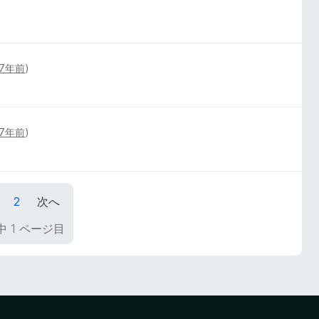
7年前
)
7年前
)
1
2
次へ
中 1 ページ目