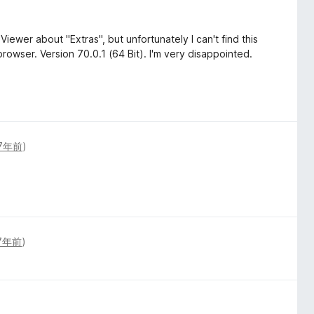
 Viewer about "Extras", but unfortunately I can't find this
browser. Version 70.0.1 (64 Bit). I'm very disappointed.
!
7年前
)
7年前
)