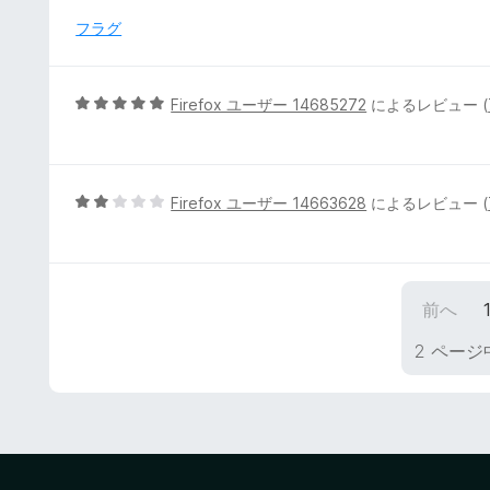
価
フラグ
5
Firefox ユーザー 14685272
によるレビュー (
段
階
中
5
5
Firefox ユーザー 14663628
によるレビュー (
の
段
評
階
価
中
2
前へ
の
評
2 ページ
価