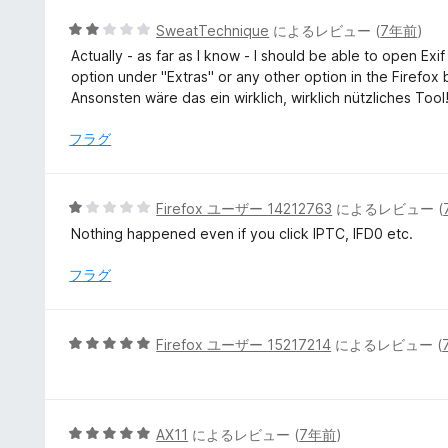
価
5
SweatTechnique
によるレビュー (
7年前
)
段
Actually - as far as I know - I should be able to open Exif
階
option under "Extras" or any other option in the Firefox 
中
Ansonsten wäre das ein wirklich, wirklich nützliches Tool
2
の
フラグ
評
価
5
Firefox ユーザー 14212763
によるレビュー (
段
Nothing happened even if you click IPTC, IFD0 etc.
階
中
フラグ
1
の
評
5
Firefox ユーザー 15217214
によるレビュー (
価
段
階
中
5
5
AX11
によるレビュー (
7年前
)