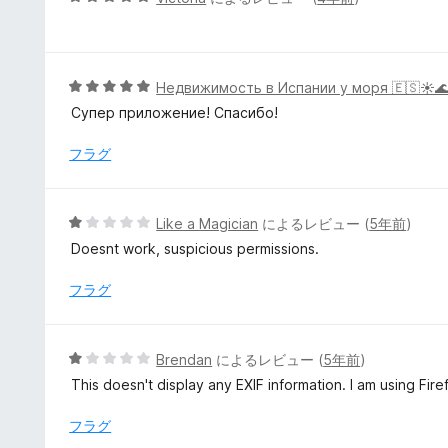
価
段
階
中
5
5
Недвижимость в Испании у моря 🇪🇸☀️
の
段
Супер приложение! Спасибо!
評
階
価
中
フラグ
5
の
評
5
Like a Magician
によるレビュー (
5年前
)
価
段
Doesnt work, suspicious permissions.
階
中
フラグ
1
の
評
5
Brendan
によるレビュー (
5年前
)
価
段
This doesn't display any EXIF information. I am using Fire
階
中
フラグ
1