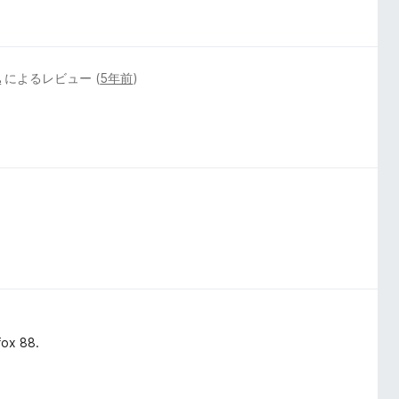

によるレビュー (
5年前
)
fox 88.