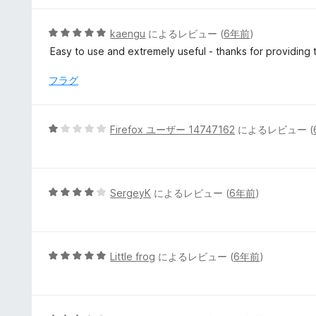
の
評
5
kaengu
によるレビュー (
6年前
)
価
段
Easy to use and extremely useful - thanks for providing t
階
中
フラグ
5
の
評
5
Firefox ユーザー 14747162
によるレビュー (
価
段
階
中
1
5
SergeyK
によるレビュー (
6年前
)
の
段
評
階
価
中
4
5
Little frog
によるレビュー (
6年前
)
の
段
評
階
価
中
5