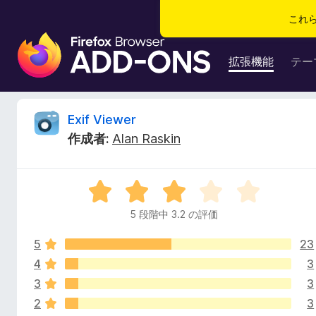
これ
F
i
拡張機能
テー
r
e
f
E
Exif Viewer
o
作成者:
Alan Raskin
x
x
ブ
ラ
i
5
ウ
段
ザ
5 段階中 3.2 の評価
f
階
ー
中
ア
5
23
3
V
ド
.
4
3
2
オ
3
3
i
の
ン
2
3
評