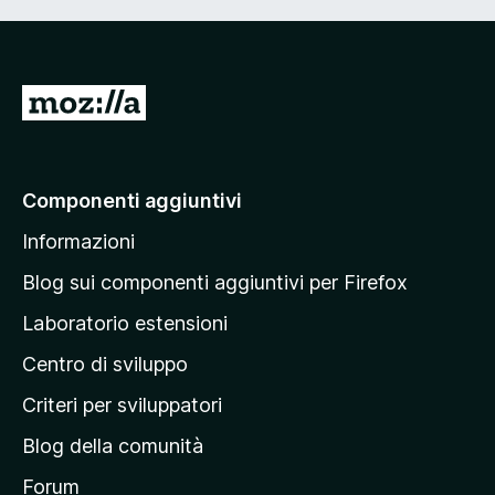
V
a
i
a
Componenti aggiuntivi
l
Informazioni
l
a
Blog sui componenti aggiuntivi per Firefox
p
Laboratorio estensioni
a
Centro di sviluppo
g
i
Criteri per sviluppatori
n
Blog della comunità
a
p
Forum