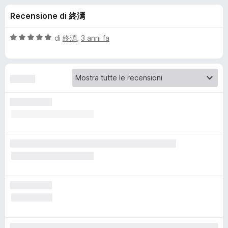
i
5
i
Recensione di 終漹
s
v
o
u
i
5
V
di
終漹
,
3 anni fa
p
n
a
e
l
u
r
i
t
F
a
i
p
t
r
a
e
e
5
f
s
o
u
r
5
x
A
u
t