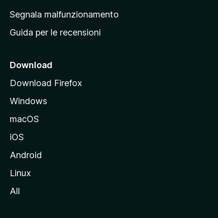
r
Segnala malfunzionamento
i
Guida per le recensioni
n
c
i
Download
p
Download Firefox
a
Windows
l
e
macOS
d
iOS
e
l
Android
s
Linux
i
All
t
o