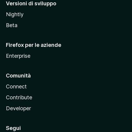
M
Versioni di sviluppo
o
Nightly
z
i
Beta
l
l
Firefox per le aziende
a
Enterprise
Comunità
Connect
Contribute
Developer
Segui