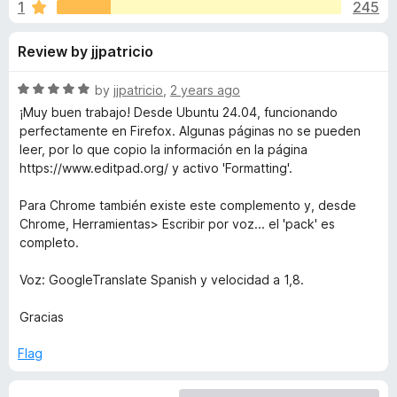
s
1
245
u
-
t
o
f
Review by jjpatricio
o
n
f
s
o
5
R
by
jjpatricio
,
2 years ago
a
¡Muy buen trabajo! Desde Ubuntu 24.04, funcionando
r
t
perfectamente en Firefox. Algunas páginas no se pueden
e
leer, por lo que copio la información en la página
d
https://www.editpad.org/ y activo 'Formatting'.
R
5
o
Para Chrome también existe este complemento y, desde
e
u
Chrome, Herramientas> Escribir por voz... el 'pack' es
t
completo.
a
o
f
Voz: GoogleTranslate Spanish y velocidad a 1,8.
5
d
Gracias
A
Flag
l