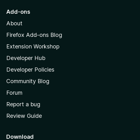
o
Add-ons
M
About
o
z
Firefox Add-ons Blog
i
Extension Workshop
l
Developer Hub
l
a
Developer Policies
'
Community Blog
s
h
Forum
o
Report a bug
m
Review Guide
e
p
a
Download