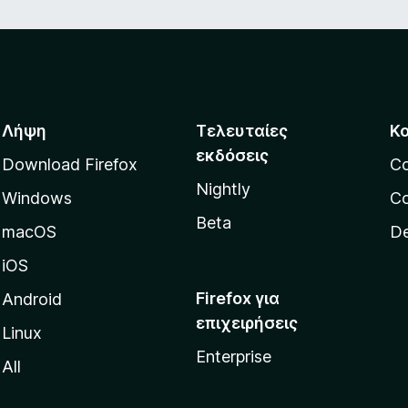
Λήψη
Τελευταίες
Κ
εκδόσεις
Download Firefox
C
Nightly
Windows
Co
Beta
macOS
De
iOS
Firefox για
Android
επιχειρήσεις
Linux
Enterprise
All