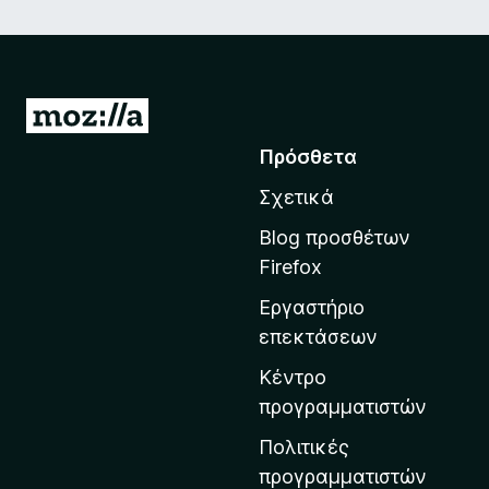
Μ
ε
Πρόσθετα
τ
Σχετικά
ά
β
Blog προσθέτων
α
Firefox
σ
Εργαστήριο
η
επεκτάσεων
σ
τ
Κέντρο
η
προγραμματιστών
ν
Πολιτικές
α
προγραμματιστών