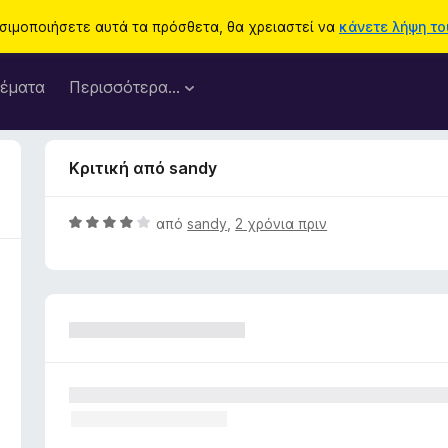
ησιμοποιήσετε αυτά τα πρόσθετα, θα χρειαστεί να
κάνετε λήψη του
έματα
Περισσότερα…
Κριτική από sandy
Β
από
sandy
,
2 χρόνια πριν
α
θ
μ
ο
λ
ο
γ
ί
α
4