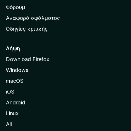
ρ
Φόρουμ
χ
Αναφορά σφάλματος
ι
Οδηγίες κριτικής
κ
ή
σ
Λήψη
ε
Download Firefox
λ
Windows
ί
δ
macOS
α
iOS
τ
η
Android
ς
Linux
M
All
o