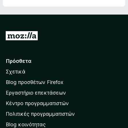
γ
5
ό
ί
α
5
α
π
5
ό
α
5
π
Μ
ό
ε
5
τ
ά
Πρόσθετα
β
Σχετικά
α
σ
Blog προσθέτων Firefox
η
Εργαστήριο επεκτάσεων
σ
Κέντρο προγραμματιστών
τ
η
Πολιτικές προγραμματιστών
ν
Blog κοινότητας
α