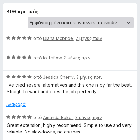
έ
4
τ
,
896 κριτικές
ο
ς
2
ς
α
π
γ
π
ε
ό
Β
από
Diana Mcbride
,
2 μήνες πριν
5
ρ
ι
α
ι
θ
Β
μ
από
lolifeflow
,
3 μήνες πριν
ή
α
α
ο
γ
θ
λ
η
τ
Β
μ
από
Jessica Cherry
,
3 μήνες πριν
ο
σ
α
ο
γ
I've tried several alternatives and this one is by far the best.
η
ο
θ
λ
ί
Straightforward and does the job perfectly.
ς
μ
ο
α
F
ο
γ
5
Αναφορά
G
λ
ί
α
i
ο
α
π
Β
από
Amanda Baker
,
3 μήνες πριν
r
r
γ
5
ό
α
Great extension, highly recommend. Simple to use and very
e
ί
α
5
θ
reliable. No slowdowns, no crashes.
f
e
α
π
μ