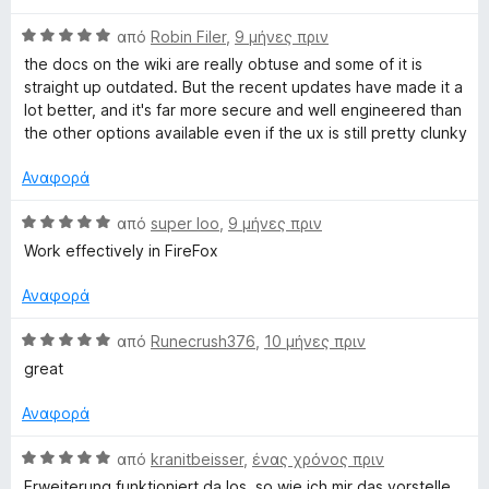
θ
λ
ί
α
5
Β
μ
από
Robin Filer
,
9 μήνες πριν
ο
α
π
α
ο
γ
5
ό
the docs on the wiki are really obtuse and some of it is
θ
λ
ί
α
5
straight up outdated. But the recent updates have made it a
μ
ο
α
π
lot better, and it's far more secure and well engineered than
ο
γ
5
ό
the other options available even if the ux is still pretty clunky
λ
ί
α
5
ο
α
π
Αναφορά
γ
5
ό
ί
α
5
Β
από
super loo
,
9 μήνες πριν
α
π
α
Work effectively in FireFox
5
ό
θ
α
5
μ
Αναφορά
π
ο
ό
λ
Β
από
Runecrush376
,
10 μήνες πριν
5
ο
α
great
γ
θ
ί
μ
Αναφορά
α
ο
5
λ
Β
από
kranitbeisser
,
ένας χρόνος πριν
α
ο
α
Erweiterung funktioniert da los, so wie ich mir das vorstelle.