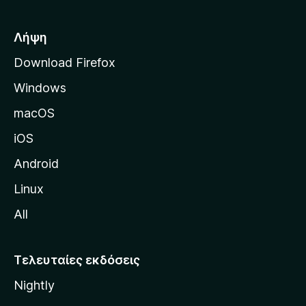
ή
σ
Λήψη
ε
Download Firefox
λ
Windows
ί
δ
macOS
α
iOS
τ
η
Android
ς
Linux
M
All
o
z
i
Τελευταίες εκδόσεις
l
Nightly
l