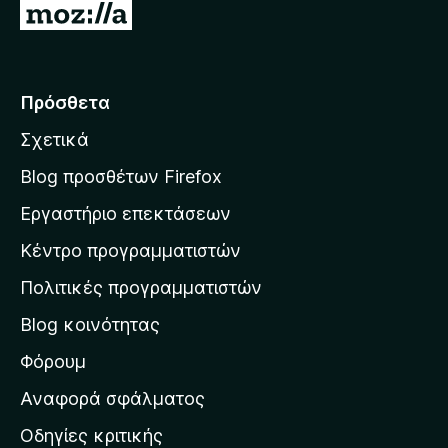
Μ
π
ε
ό
5
τ
ά
Πρόσθετα
β
Σχετικά
α
σ
Blog προσθέτων Firefox
η
Εργαστήριο επεκτάσεων
σ
Κέντρο προγραμματιστών
τ
η
Πολιτικές προγραμματιστών
ν
Blog κοινότητας
α
ρ
Φόρουμ
χ
Αναφορά σφάλματος
ι
Οδηγίες κριτικής
κ