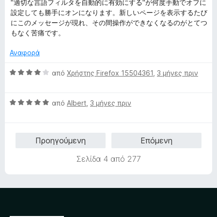
ο
"適切な言語フィルタを自動的に有効にする"が何度手動でオフに
4
ό
θ
λ
設定しても勝手にオンになります。新しいページを表示するたび
α
5
μ
ο
にこのメッセージが現れ、その間操作ができなくなるのがとてつ
π
ο
γ
もなく苦痛です。
ό
λ
ί
5
ο
α
Αναφορά
γ
5
ί
α
Β
από
Χρήστης Firefox 15504361
,
3 μήνες πριν
α
π
α
1
ό
θ
α
5
Β
μ
από
Albert
,
3 μήνες πριν
π
α
ο
ό
θ
λ
5
μ
ο
Προηγούμενη
Επόμενη
ο
γ
λ
ί
Σελίδα 4 από 277
ο
α
γ
4
ί
α
α
π
5
ό
α
5