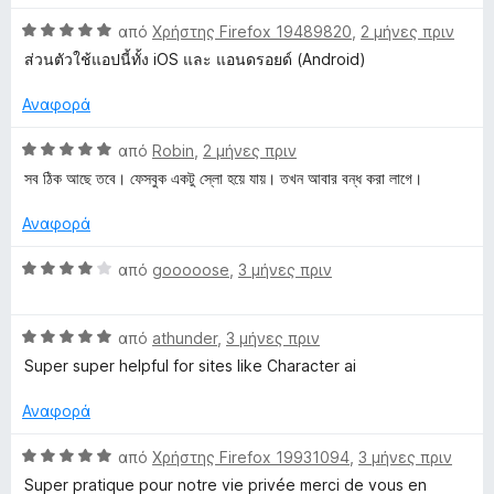
θ
λ
ί
α
c
Β
μ
από
Χρήστης Firefox 19489820
,
2 μήνες πριν
ο
α
π
α
ο
γ
5
ό
ส่วนตัว​ใช้แอปนี้ทั้ง​ iOS​ และ​ แอนดรอยด์ (Android)​
k
θ
λ
ί
α
5
μ
ο
α
π
Αναφορά
e
ο
γ
5
ό
λ
ί
α
5
Β
από
Robin
,
2 μήνες πριν
ο
α
π
α
r
সব ঠিক আছে তবে। ফেসবুক একটু স্লো হয়ে যায়। তখন আবার বন্ধ করা লাগে।
γ
5
ό
θ
ί
α
5
μ
Αναφορά
α
π
ο
5
ό
λ
Β
από
gooooose
,
3 μήνες πριν
α
5
ο
α
π
γ
θ
ό
ί
Β
μ
από
athunder
,
3 μήνες πριν
5
α
α
ο
Super super helpful for sites like Character ai
5
θ
λ
α
μ
ο
Αναφορά
π
ο
γ
ό
λ
ί
Β
από
Χρήστης Firefox 19931094
,
3 μήνες πριν
5
ο
α
α
Super pratique pour notre vie privée merci de vous en