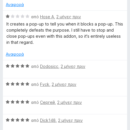
o
ό
ί
Αναφορά
x
5
u
α
5
Β
από
Hose A
,
2 μήνες πριν
α
α
a
It creates a pop-up to tell you when it blocks a pop-up. This
π
θ
completely defeats the purpose. I still have to stop and
ό
μ
close pop-ups even with this addon, so it's entirely useless
r
5
ο
in that regard.
λ
d
ο
Αναφορά
γ
A
ί
Β
από
Dodosicc
,
2 μήνες πριν
α
α
1
θ
d
α
Β
μ
από
Fvck
,
2 μήνες πριν
π
α
ο
B
ό
θ
λ
5
Β
μ
από
Cергей
,
2 μήνες πριν
ο
l
α
ο
γ
θ
λ
ί
Β
o
μ
από
Dick148
,
2 μήνες πριν
ο
α
α
ο
γ
5