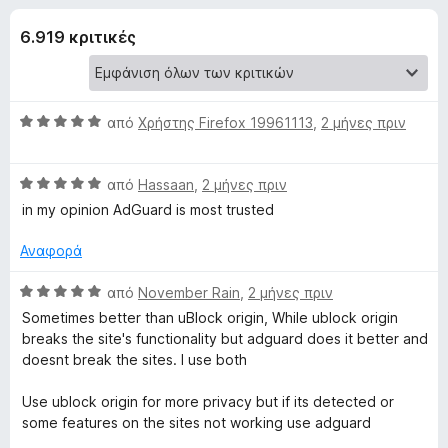
έ
4
τ
,
6.919 κριτικές
ο
ς
6
ς
α
π
γ
π
ε
ό
Β
από
Χρήστης Firefox 19961113
,
2 μήνες πριν
5
ρ
ι
α
ι
θ
Β
μ
από
Hassaan
,
2 μήνες πριν
ή
α
α
ο
γ
in my opinion AdGuard is most trusted
θ
λ
η
τ
μ
ο
Αναφορά
σ
ο
γ
η
ο
λ
ί
Β
από
November Rain
,
2 μήνες πριν
ς
ο
α
α
Sometimes better than uBlock origin, While ublock origin
F
γ
5
θ
A
breaks the site's functionality but adguard does it better and
ί
α
i
μ
doesnt break the sites. I use both
α
π
ο
r
d
5
ό
λ
e
Use ublock origin for more privacy but if its detected or
α
5
ο
some features on the sites not working use adguard
f
G
π
γ