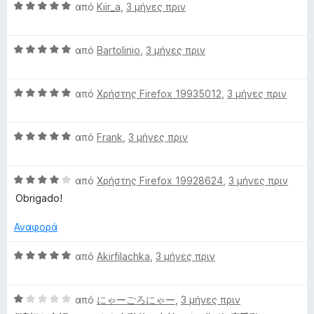
5
λ
Β
από
Kiir_a
,
3 μήνες πριν
ο
α
γ
θ
ί
Β
μ
από
Bartolinio
,
3 μήνες πριν
α
α
ο
5
θ
λ
α
Β
μ
από
Χρήστης Firefox 19935012
,
3 μήνες πριν
ο
π
α
ο
γ
ό
θ
λ
ί
5
Β
μ
από
Frank
,
3 μήνες πριν
ο
α
α
ο
γ
5
θ
λ
ί
α
Β
μ
από
Χρήστης Firefox 19928624
,
3 μήνες πριν
ο
α
π
α
ο
γ
5
ό
Obrigado!
θ
λ
ί
α
5
μ
ο
α
π
Αναφορά
ο
γ
5
ό
λ
ί
α
5
Β
από
Akirfilachka
,
3 μήνες πριν
ο
α
π
α
γ
5
ό
θ
ί
α
5
Β
μ
από
にゃーごろにゃー
,
3 μήνες πριν
α
π
α