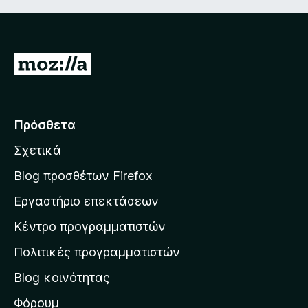
Μ
ε
τ
ά
Πρόσθετα
β
Σχετικά
α
σ
Blog προσθέτων Firefox
η
Εργαστήριο επεκτάσεων
σ
Κέντρο προγραμματιστών
τ
η
Πολιτικές προγραμματιστών
ν
Blog κοινότητας
α
ρ
Φόρουμ