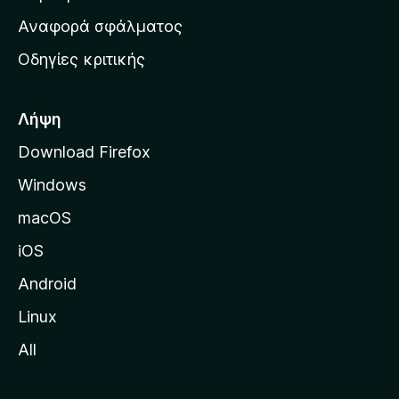
χ
Αναφορά σφάλματος
ι
Οδηγίες κριτικής
κ
ή
σ
Λήψη
ε
Download Firefox
λ
Windows
ί
δ
macOS
α
iOS
τ
η
Android
ς
Linux
M
All
o
z