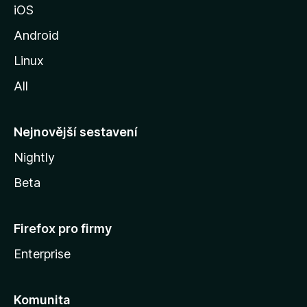
iOS
M
o
Android
z
Linux
i
All
l
l
y
Nejnovější sestavení
Nightly
Beta
Firefox pro firmy
Enterprise
Komunita