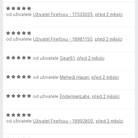
e
:
n
5
H
í
z
od uživatele
Uživatel Firefoxu - 17533035
,
před 2 měsíci
o
:
5
d
5
n
H
z
o
od uživatele
Uživatel Firefoxu - 19981150
,
před 2 měsíci
o
5
c
d
e
n
n
H
od uživatele
Gear61
,
před 2 měsíci
o
í
o
c
:
d
e
5
H
n
od uživatele
Mehedi Hasan
,
před 2 měsíci
n
z
o
o
í
5
d
c
:
H
n
od uživatele
EndermanLabs
,
před 2 měsíci
e
5
o
o
n
z
d
c
í
5
H
n
e
:
od uživatele
Uživatel Firefoxu - 19992800
,
před 2 měsíci
o
o
n
5
d
c
í
z
n
e
:
5