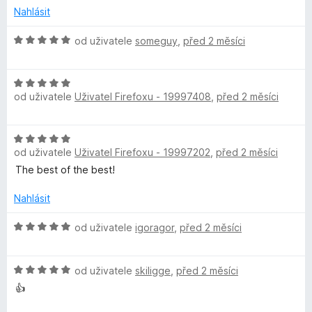
z
n
e
Nahlásit
l
5
o
n
c
í
H
od uživatele
someguy
,
před 2 měsíci
e
:
o
o
n
5
d
í
z
H
n
c
:
od uživatele
Uživatel Firefoxu - 19997408
,
před 2 měsíci
5
o
o
5
d
c
k
z
n
e
H
5
o
n
od uživatele
Uživatel Firefoxu - 19997202
,
před 2 měsíci
o
O
c
í
d
The best of the best!
e
:
n
n
5
r
o
Nahlásit
í
z
c
:
5
i
e
H
od uživatele
igoragor
,
před 2 měsíci
5
n
o
z
g
í
d
5
H
:
n
od uživatele
skiligge
,
před 2 měsíci
o
5
o
👍
i
d
z
c