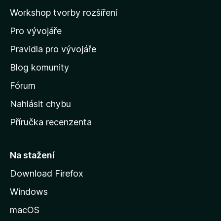
a
Workshop tvorby rozšíření
d
Pro vývojáře
o
m
Pravidla pro vývojáře
o
Blog komunity
v
s
Fórum
k
Nahlásit chybu
o
Příručka recenzenta
u
s
t
Na stažení
r
Download Firefox
á
Windows
n
k
macOS
u