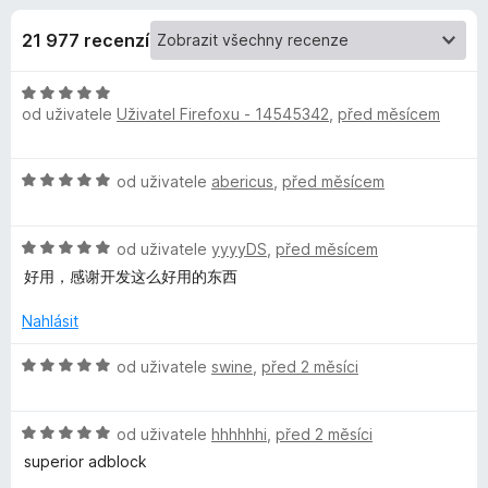
e
4
č
,
21 977 recenzí
e
d
8
F
z
H
i
o
5
od uživatele
Uživatel Firefoxu - 14545342
,
před měsícem
o
r
d
e
p
n
f
H
od uživatele
abericus
,
před měsícem
o
o
o
l
c
d
x
e
H
n
od uživatele
yyyyDS
,
před měsícem
n
ň
o
o
í
好用，感谢开发这么好用的东西
d
c
:
k
n
e
Nahlásit
5
o
n
z
c
í
u
H
od uživatele
swine
,
před 2 měsíci
5
e
:
o
n
5
d
u
í
z
H
n
od uživatele
hhhhhhi
,
před 2 měsíci
:
5
o
o
superior adblock
B
5
d
c