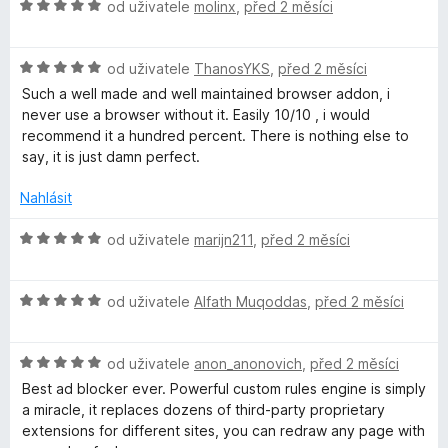
H
od uživatele
molinx
,
před 2 měsíci
o
n
5
o
c
í
z
d
e
:
5
H
n
od uživatele
ThanosYKS
,
před 2 měsíci
n
5
o
o
í
Such a well made and well maintained browser addon, i
z
d
c
:
never use a browser without it. Easily 10/10 , i would
5
n
e
5
recommend it a hundred percent. There is nothing else to
o
n
z
say, it is just damn perfect.
c
í
5
e
:
Nahlásit
n
5
í
z
H
od uživatele
marijn211
,
před 2 měsíci
:
5
o
5
d
z
H
n
od uživatele
Alfath Muqoddas
,
před 2 měsíci
5
o
o
d
c
H
n
od uživatele
anon_anonovich
,
před 2 měsíci
e
o
o
n
Best ad blocker ever. Powerful custom rules engine is simply
d
c
í
a miracle, it replaces dozens of third-party proprietary
n
e
:
extensions for different sites, you can redraw any page with
o
n