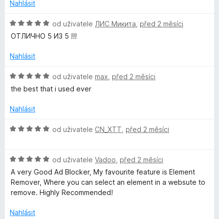
n
5
e
Nahlásit
n
o
n
c
í
H
od uživatele
ЛИС Микита
,
před 2 měsíci
e
:
o
ОТЛИЧНО 5 ИЗ 5 !!!
n
5
d
í
z
n
Nahlásit
:
5
o
5
c
H
od uživatele
max
,
před 2 měsíci
z
e
o
the best that i used ever
5
n
d
í
n
Nahlásit
:
o
5
c
H
od uživatele
CN_XTT
,
před 2 měsíci
z
e
o
5
n
d
í
H
n
od uživatele
Vadoo
,
před 2 měsíci
:
o
o
A very Good Ad Blocker, My favourite feature is Element
5
d
c
Remover, Where you can select an element in a websute to
z
n
e
remove. Highly Recommended!
5
o
n
c
í
Nahlásit