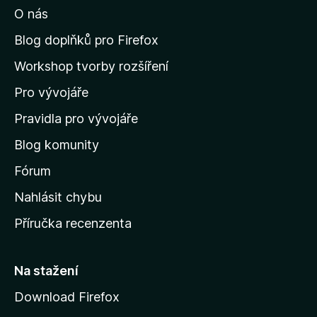
O nás
t
n
Blog doplňků pro Firefox
a
Workshop tvorby rozšíření
d
Pro vývojáře
o
m
Pravidla pro vývojáře
o
Blog komunity
v
s
Fórum
k
Nahlásit chybu
o
Příručka recenzenta
u
s
t
Na stažení
r
Download Firefox
á