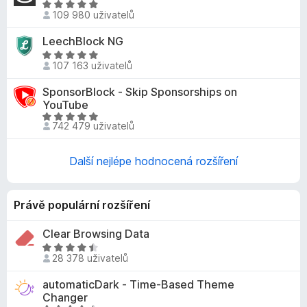
H
z
o
109 980 uživatelů
o
5
c
d
LeechBlock NG
e
n
n
H
o
107 163 uživatelů
í
o
c
:
d
SponsorBlock - Skip Sponsorships on
e
4
n
YouTube
n
,
o
H
í
742 479 uživatelů
9
c
o
:
z
e
d
4
5
n
Další nejlépe hodnocená rozšíření
n
,
í
o
8
:
c
z
4
Právě populární rozšíření
e
5
,
n
8
Clear Browsing Data
í
z
:
H
5
28 378 uživatelů
4
o
,
d
automaticDark - Time-Based Theme
8
n
Changer
z
o