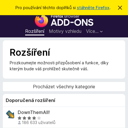
H
Přihlásit se
Pro používání těchto doplňků si
stáhněte Firefox
.
S
k
l
D
r
e
ý
o
t
d
p
Rozšíření
Motivy vzhledu
Více…
a
l
t
ň
Rozšíření
k
y
Prozkoumejte možnosti přizpůsobení a funkce, díky
d
kterým bude váš prohlížeč skutečně váš.
o
p
r
Procházet všechny kategorie
o
h
Doporučená rozšíření
l
DownThemAll!
í
H
ž
186 633 uživatelů
o
e