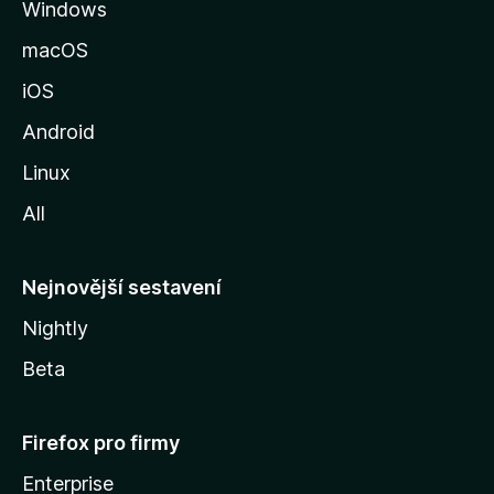
Windows
n
k
macOS
u
iOS
M
o
Android
z
Linux
i
All
l
l
y
Nejnovější sestavení
Nightly
Beta
Firefox pro firmy
Enterprise