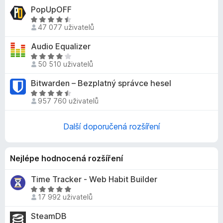
d
č
PopUpOFF
n
e
H
o
47 077 uživatelů
o
F
c
d
i
Audio Equalizer
e
n
r
n
H
o
50 510 uživatelů
í
o
e
c
:
d
f
Bitwarden – Bezplatný správce hesel
e
4
n
o
n
H
,
o
957 760 uživatelů
x
í
o
1
c
:
d
z
e
4
n
Další doporučená rozšíření
5
n
,
o
í
3
c
:
z
e
Nejlépe hodnocená rozšíření
4
5
n
z
í
Time Tracker - Web Habit Builder
5
:
H
17 992 uživatelů
4
o
,
d
SteamDB
6
n