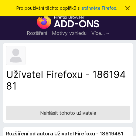
H
Přihlásit se
Pro používání těchto doplňků si
stáhněte Firefox
.
S
k
l
D
r
e
ý
o
t
d
p
Rozšíření
Motivy vzhledu
Více…
a
l
t
ň
k
y
d
Uživatel Firefoxu - 186194
o
81
p
r
o
h
l
Nahlásit tohoto uživatele
í
ž
Rozšíření od autora Uživatel Firefoxu - 18619481
e