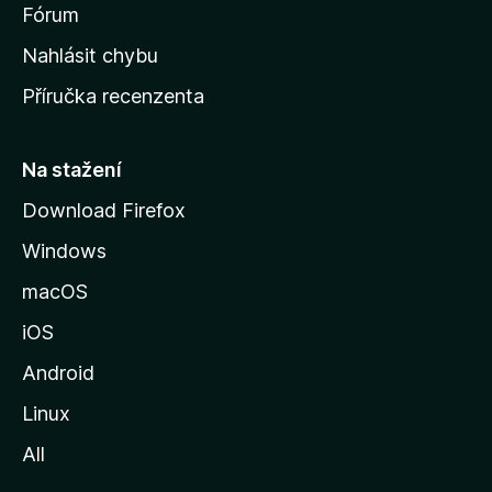
s
Fórum
k
Nahlásit chybu
o
Příručka recenzenta
u
s
t
Na stažení
r
Download Firefox
á
Windows
n
k
macOS
u
iOS
M
o
Android
z
Linux
i
All
l
l