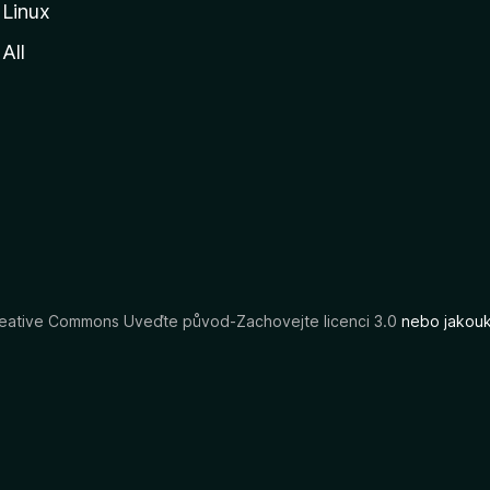
Linux
All
eative Commons Uveďte původ-Zachovejte licenci 3.0
nebo jakouko