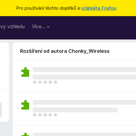
Pro používání těchto doplňků si
stáhněte Firefox
.
vy vzhledu
Více…
Rozšíření od autora Chonky_Wireless
Z
a
t
í
m
n
Z
e
a
h
t
o
í