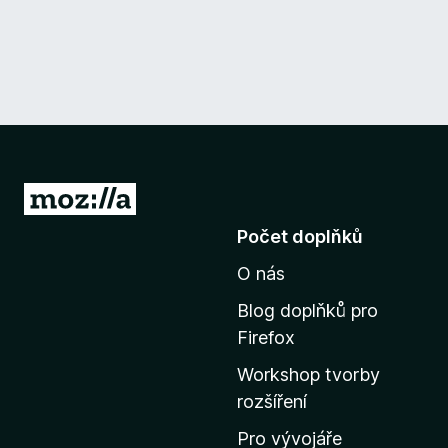
P
ř
Počet doplňků
e
O nás
j
í
Blog doplňků pro
t
Firefox
n
Workshop tvorby
a
rozšíření
d
o
Pro vývojáře