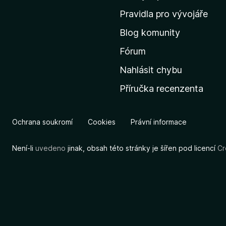
m
Pravidla pro vývojáře
o
Blog komunity
v
s
Fórum
k
Nahlásit chybu
o
Příručka recenzenta
u
s
t
Ochrana soukromí
Cookies
Právní informace
r
á
Není-li
uvedeno
jinak, obsah této stránky je šířen pod licencí
Cr
n
k
u
M
o