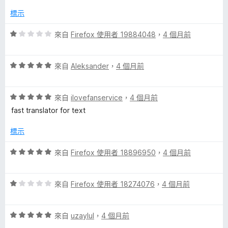
，
滿
標示
分
5
評
來自
Firefox 使用者 19884048
，
4 個月前
分
價
1
評
分
來自
Aleksander
，
4 個月前
價
，
5
滿
評
分
來自
ilovefanservice
，
4 個月前
分
價
，
5
fast translator for text
5
滿
分
分
分
標示
，
5
滿
分
評
來自
Firefox 使用者 18896950
，
4 個月前
分
價
5
5
分
評
分
來自
Firefox 使用者 18274076
，
4 個月前
價
，
1
滿
評
分
來自
uzaylul
，
4 個月前
分
價
，
5