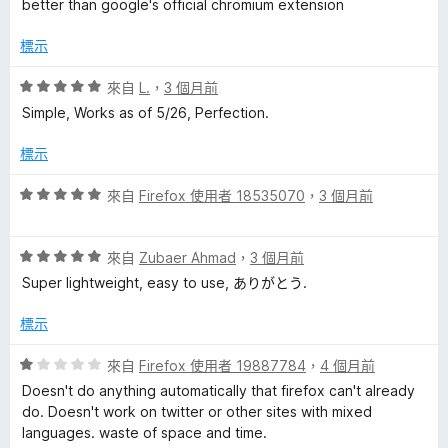
，
better than google's official chromium extension
5
滿
分
分
標示
，
5
滿
分
評
來自
L.
，
3 個月前
分
價
Simple, Works as of 5/26, Perfection.
5
5
分
分
標示
，
滿
評
來自
Firefox 使用者 18535070
，
3 個月前
分
價
5
5
分
評
分
來自
Zubaer Ahmad
，
3 個月前
價
，
Super lightweight, easy to use, ありがとう.
5
滿
分
分
標示
，
5
滿
分
評
來自
Firefox 使用者 19887784
，
4 個月前
分
價
Doesn't do anything automatically that firefox can't already
5
1
do. Doesn't work on twitter or other sites with mixed
分
分
languages. waste of space and time.