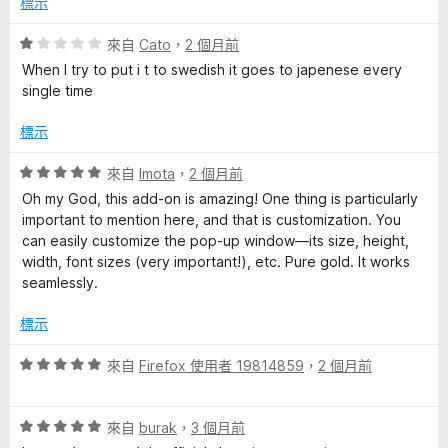
標示
評
來自
Cato
，
2 個月前
價
When I try to put i t to swedish it goes to japenese every
1
single time
分
，
標示
滿
分
評
來自
Imota
，
2 個月前
5
價
Oh my God, this add-on is amazing! One thing is particularly
分
5
important to mention here, and that is customization. You
分
can easily customize the pop-up window—its size, height,
，
width, font sizes (very important!), etc. Pure gold. It works
滿
seamlessly.
分
5
標示
分
評
來自
Firefox 使用者 19814859
，
2 個月前
價
5
評
分
來自
burak
，
3 個月前
價