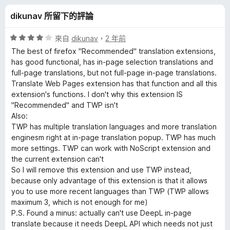
T
分
dikunav 所留下的評論
r
評
來自
dikunav
，
2 年前
a
價
The best of firefox "Recommended" translation extensions,
4
has good functional, has in-page selection translations and
分
full-page translations, but not full-page in-page translations.
n
，
Translate Web Pages extension has that function and all this
滿
extension's functions. I don't why this extension IS
s
分
"Recommended" and TWP isn't
5
Also:
l
分
TWP has multiple translation languages and more translation
enginesm right at in-page translation popup. TWP has much
a
more settings. TWP can work with NoScript extension and
the current extension can't
So I will remove this extension and use TWP instead,
t
because only advantage of this extension is that it allows
you to use more recent languages than TWP (TWP allows
e
maximum 3, which is not enough for me)
P.S. Found a minus: actually can't use DeepL in-page
的
translate because it needs DeepL API which needs not just