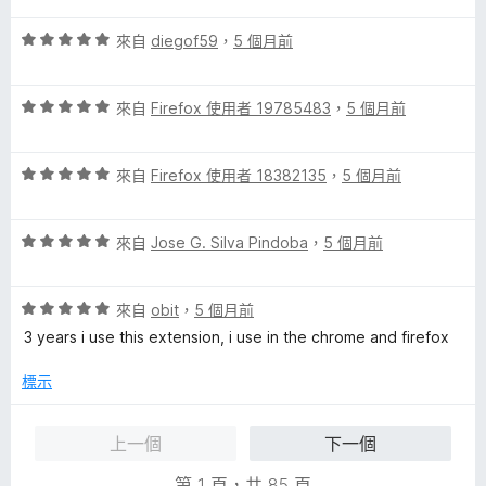
5
滿
分
評
分
來自
diegof59
，
5 個月前
分
價
，
5
5
滿
分
評
分
來自
Firefox 使用者 19785483
，
5 個月前
分
價
，
5
5
滿
分
評
分
來自
Firefox 使用者 18382135
，
5 個月前
分
價
，
5
5
滿
分
評
分
來自
Jose G. Silva Pindoba
，
5 個月前
分
價
，
5
5
滿
分
評
分
來自
obit
，
5 個月前
分
價
，
5
3 years i use this extension, i use in the chrome and firefox
5
滿
分
分
分
標示
，
5
滿
分
上一個
下一個
分
5
第 1 頁，共 85 頁