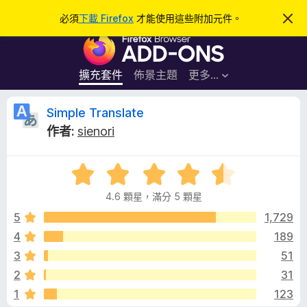
搜
登入
必須
下載 Firefox
才能使用這些附加元件。
忽
略
尋
F
此
通
i
知
r
擴充套件
佈景主題
更多…
e
f
S
Simple Translate
o
作者:
sienori
x
i
瀏
評
覽
m
價
器
4.6 顆星，滿分 5 顆星
4
附
p
.
5
1,729
加
6
4
189
元
l
分
件
3
51
，
滿
e
2
31
分
1
123
5