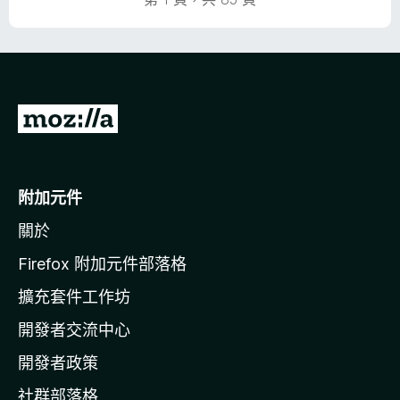
分
前
往
M
o
附加元件
z
關於
i
l
Firefox 附加元件部落格
l
擴充套件工作坊
a
開發者交流中心
官
網
開發者政策
社群部落格