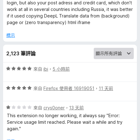
login, but also your post adress and credit card, which don't
work at all in several countries including Russia, it was better
評
if it used copying DeepL Translate data from (background)
page or (zero transparency) html iframe
論
標示
2,123 筆評論
評
來自
ibi
，
5 小時前
價
5
評
分
來自
Firefox 使用者 16919051
，
11 天前
價
，
5
滿
評
分
來自
crys0oner
，
13 天前
分
價
，
5
This extension no longer working, it always say "Error:
1
滿
分
Service usage limit reached. Please wait a while and try
分
分
again."
，
5