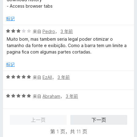
- Access browser tabs
标记
评
来自
Pedro
，
3 年前
分
Muito bom, mas tambem seria legal poder otimizar o
3
tamanho da fonte e exibição. Como a barra tem um limite a
/
pagina fica com algumas partes cortadas.
5
标记
评
来自
EzAll
，
3 年前
分
5
评
/
来自
Abraham
，
3 年前
分
5
5
/
上一页
下一页
5
第 1 页，共 11 页