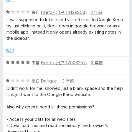
5
评
来自
Firefox 用户 14129858
，
3 年前
分
It was supposed to let me add visited sites to Google Keep
1
by just clicking on it, like it does in google browser or as a
/
mobile app. Instead it only opens already existing notes in
5
the sidebar.
标记
评
来自
Firefox 用户 17906257
，
3 年前
分
5
评
/
来自
Dollique
，
3 年前
分
5
Didn't work for me. showed just a blank space and the help
1
Link just went to the Google Keep website.
/
5
Also why does it need all these permissions?
- Access your data for all web sites
- Download files and read and modify the browser’s
download history