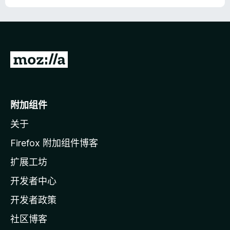
转
至
M
o
附加组件
z
关于
i
l
Firefox 附加组件博客
l
扩展工坊
a
开发者中心
主
页
开发者政策
社区博客