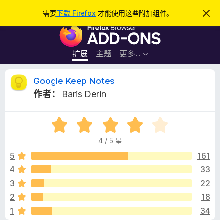
搜
登录
需要
下载 Firefox
才能使用这些附加组件。
忽
略
索
F
此
通
i
知
r
扩展
主题
更多…
e
f
G
Google Keep Notes
o
作者：
Baris Derin
x
o
浏
评
览
o
分
器
4 / 5 星
4
附
g
/
5
161
加
5
4
33
组
l
件
3
22
e
2
18
1
34