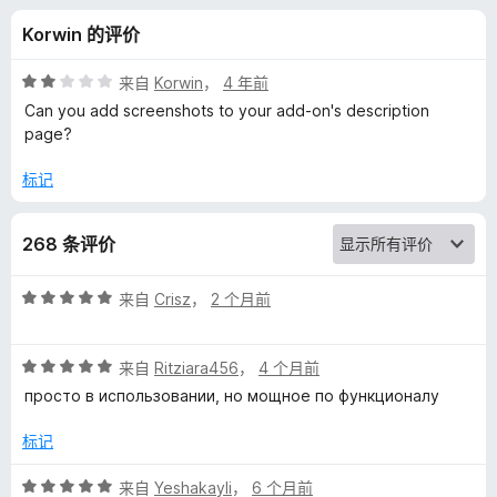
K
Korwin 的评价
e
评
来自
Korwin
，
4 年前
e
分
Can you add screenshots to your add-on's description
2
page?
/
p
5
标记
N
268 条评价
o
评
来自
Crisz
，
2 个月前
t
分
5
评
/
来自
Ritziara456
，
4 个月前
e
分
5
просто в использовании, но мощное по функционалу
5
s
/
标记
5
的
评
来自
Yeshakayli
，
6 个月前