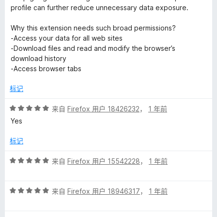
profile can further reduce unnecessary data exposure.
Why this extension needs such broad permissions?
-Access your data for all web sites
-Download files and read and modify the browser’s
download history
-Access browser tabs
标记
评
来自
Firefox 用户 18426232
，
1 年前
分
Yes
5
/
标记
5
评
来自
Firefox 用户 15542228
，
1 年前
分
5
评
/
来自
Firefox 用户 18946317
，
1 年前
分
5
5