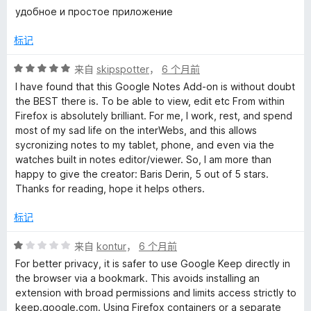
分
удобное и простое приложение
评
5
/
标记
5
价
评
来自
skipspotter
，
6 个月前
分
I have found that this Google Notes Add-on is without doubt
5
the BEST there is. To be able to view, edit etc From within
/
Firefox is absolutely brilliant. For me, I work, rest, and spend
5
most of my sad life on the interWebs, and this allows
sycronizing notes to my tablet, phone, and even via the
watches built in notes editor/viewer. So, I am more than
happy to give the creator: Baris Derin, 5 out of 5 stars.
Thanks for reading, hope it helps others.
标记
评
来自
kontur
，
6 个月前
分
For better privacy, it is safer to use Google Keep directly in
1
the browser via a bookmark. This avoids installing an
/
extension with broad permissions and limits access strictly to
5
keep.google.com. Using Firefox containers or a separate