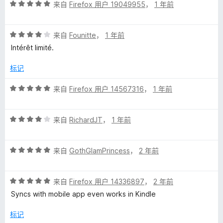
评
/
来自
Firefox 用户 19049955
，
1 年前
分
5
5
评
/
来自
Founitte
，
1 年前
分
5
Intérêt limité.
4
/
标记
5
评
来自
Firefox 用户 14567316
，
1 年前
分
5
评
/
来自
RichardJT
，
1 年前
分
5
4
评
/
来自
GothGlamPrincess
，
2 年前
分
5
5
评
/
来自
Firefox 用户 14336897
，
2 年前
分
5
Syncs with mobile app even works in Kindle
5
/
标记
5