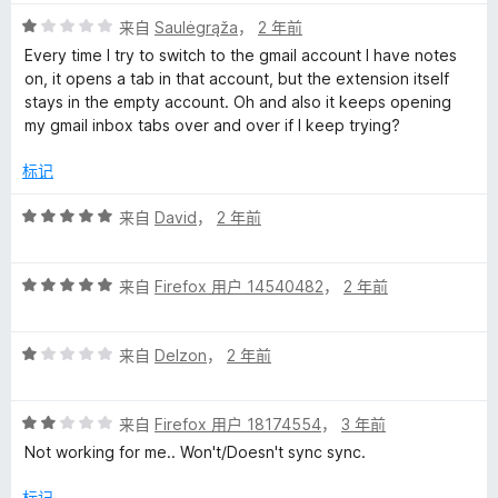
评
来自
Saulėgrąža
，
2 年前
分
Every time I try to switch to the gmail account I have notes
1
on, it opens a tab in that account, but the extension itself
/
stays in the empty account. Oh and also it keeps opening
5
my gmail inbox tabs over and over if I keep trying?
标记
评
来自
David
，
2 年前
分
5
评
/
来自
Firefox 用户 14540482
，
2 年前
分
5
5
评
/
来自
Delzon
，
2 年前
分
5
1
评
/
来自
Firefox 用户 18174554
，
3 年前
分
5
Not working for me.. Won't/Doesn't sync sync.
2
/
标记