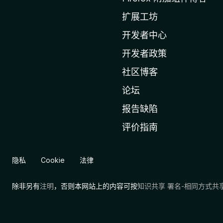
i
扩展工坊
l
l
开发者中心
a
开发者政策
主
社区博客
页
论坛
报告缺陷
评价指南
隐私
Cookie
法律
除非另有
注明
，否则本网站上的内容可按
知识共享 署名-相同方式共享 