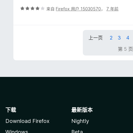
/
5
评
来自
Firefox 用户 15030570
，
7 年前
分
4
/
5
上一页
2
3
4
第 5 
下载
最新版本
Download Firefox
Nightly
Windows
Beta