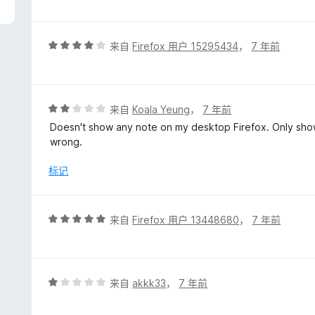
5
/
5
评
来自
Firefox 用户 15295434
，
7 年前
分
4
/
5
评
来自
Koala Yeung
，
7 年前
分
Doesn't show any note on my desktop Firefox. Only show
2
wrong.
/
5
标记
评
来自
Firefox 用户 13448680
，
7 年前
分
5
/
5
评
来自
akkk33
，
7 年前
分
1