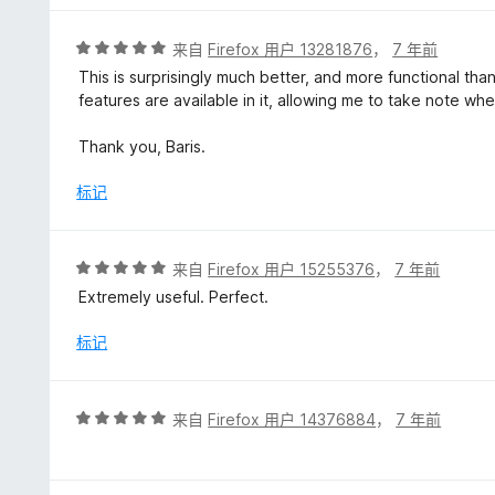
/
5
评
来自
Firefox 用户 13281876
，
7 年前
分
This is surprisingly much better, and more functional 
5
features are available in it, allowing me to take note w
/
5
Thank you, Baris.
标记
评
来自
Firefox 用户 15255376
，
7 年前
分
Extremely useful. Perfect.
5
/
标记
5
评
来自
Firefox 用户 14376884
，
7 年前
分
5
/