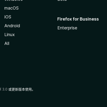
macOS
iOS
Firefox for Business
Android
Enterprise
Linux
All
3.0
或更新版本使用。