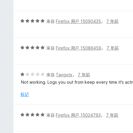
分
5
/
5
评
来自
Firefox 用户 15090435
，
7 年前
分
5
/
5
评
来自
Firefox 用户 15086459
，
7 年前
分
5
/
5
评
来自
Tangotx
，
7 年前
分
Not working. Logs you out from keep every time it's acti
1
/
标记
5
评
来自
Firefox 用户 15024793
，
7 年前
分
5