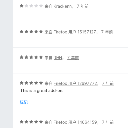
5
评
来自
Krackenn
，
7 年前
分
1
/
5
评
来自
Firefox 用户 15157127
，
7 年前
分
5
/
5
评
来自
RHN
，
7 年前
分
5
/
5
评
来自
Firefox 用户 12697772
，
7 年前
分
This is a great add-on.
5
/
标记
5
评
来自
Firefox 用户 14664159
，
7 年前
分