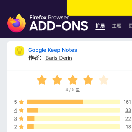
F
i
扩展
主题
r
e
f
G
Google Keep Notes
o
作者：
Baris Derin
x
o
浏
览
o
评
器
分
附
4 / 5 星
g
4
加
/
组
5
161
5
l
件
4
33
3
22
e
2
18