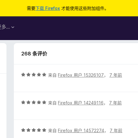
需要
下载 Firefox
才能使用这些附加组件。
更多…
268 条评价
评
来自
Firefox 用户 15326107
，
7 年前
分
5
/
5
评
来自
Firefox 用户 14249116
，
7 年前
分
5
/
5
评
来自
Firefox 用户 14572274
，
7 年前
分