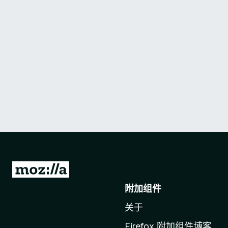
转
至
附加组件
M
关于
o
z
Firefox 附加组件博客