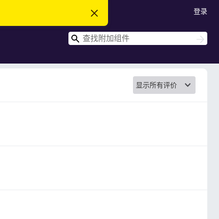
登录
忽
略
此
搜
通
搜
知
索
索