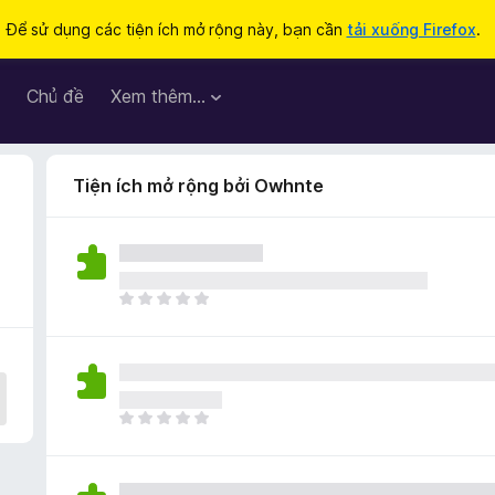
Để sử dụng các tiện ích mở rộng này, bạn cần
tải xuống Firefox
.
Chủ đề
Xem thêm…
Tiện ích mở rộng bởi Owhnte
C
h
ư
a
c
ó
C
x
h
ế
ư
p
a