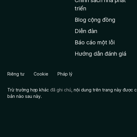
Chính sách nhà phát
c
triển
h
Blog cộng đồng
ủ
M
Diễn đàn
o
Báo cáo một lỗi
z
Hướng dẫn đánh giá
i
l
l
Riêng tư
Cookie
Pháp lý
a
Trừ trường hợp khác
đã ghi chú
, nội dung trên trang này được
bản nào sau này.