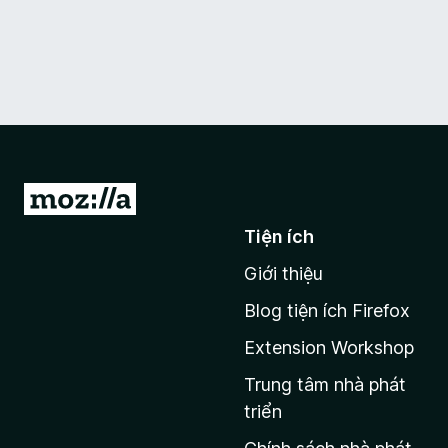
Đ
i
Tiện ích
đ
Giới thiệu
ế
n
Blog tiện ích Firefox
t
Extension Workshop
r
a
Trung tâm nhà phát
n
triển
g