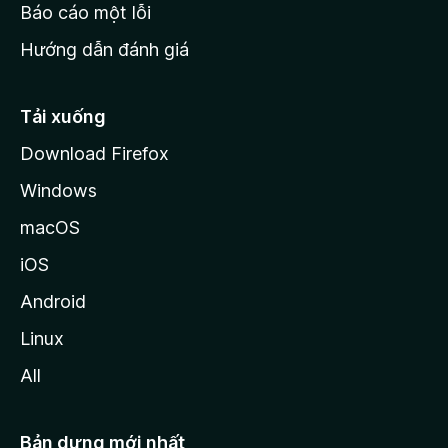
o
Báo cáo một lỗi
z
Hướng dẫn đánh giá
i
l
l
Tải xuống
a
Download Firefox
Windows
macOS
iOS
Android
Linux
All
Bản dựng mới nhất