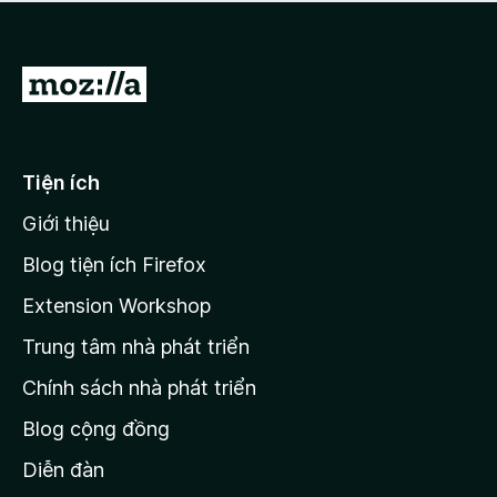
a
h
o
c
ạ
ó
n
x
Đ
g
ế
n
i
p
à
đ
h
o
ạ
ế
Tiện ích
n
n
g
Giới thiệu
t
n
r
à
Blog tiện ích Firefox
o
a
Extension Workshop
n
Trung tâm nhà phát triển
g
c
Chính sách nhà phát triển
h
Blog cộng đồng
ủ
M
Diễn đàn