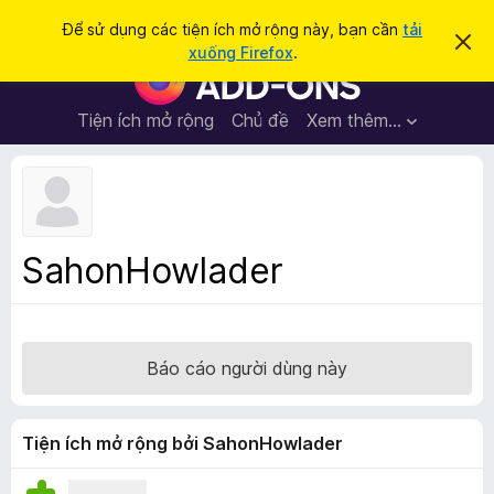
T
Đăng nhập
Để sử dụng các tiện ích mở rộng này, bạn cần
tải
B
ì
xuống Firefox
.
ỏ
T
m
q
i
u
k
a
ệ
Tiện ích mở rộng
Chủ đề
Xem thêm…
i
t
n
h
ế
ô
í
m
n
c
g
b
h
á
t
o
SahonHowlader
n
r
à
ì
y
n
h
Báo cáo người dùng này
d
u
y
Tiện ích mở rộng bởi SahonHowlader
ệ
t