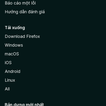
o
Báo cáo một lỗi
z
Hướng dẫn đánh giá
i
l
l
Tải xuống
a
Download Firefox
Windows
macOS
iOS
Android
Linux
All
Bản dựng mới nhất