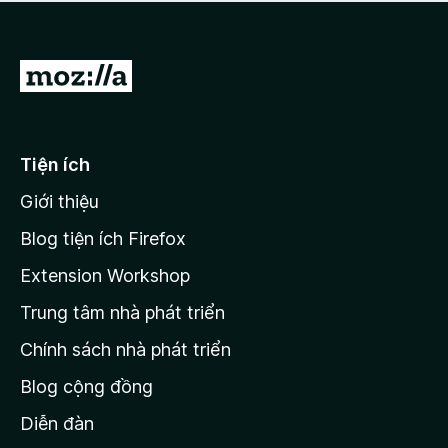
a
h
o
c
ạ
ó
n
x
Đ
g
ế
n
i
p
à
đ
h
o
ạ
ế
Tiện ích
n
n
g
Giới thiệu
t
n
r
à
Blog tiện ích Firefox
o
a
Extension Workshop
n
Trung tâm nhà phát triển
g
c
Chính sách nhà phát triển
h
Blog cộng đồng
ủ
M
Diễn đàn