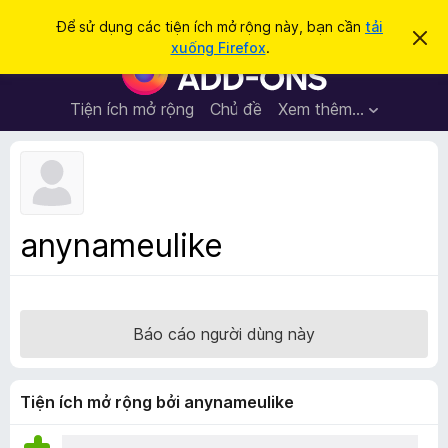
T
Đăng nhập
Để sử dụng các tiện ích mở rộng này, bạn cần
tải
B
ì
xuống Firefox
.
ỏ
T
m
q
i
u
k
a
ệ
Tiện ích mở rộng
Chủ đề
Xem thêm…
i
t
n
h
ế
ô
í
m
n
c
g
b
h
á
t
o
anynameulike
n
r
à
ì
y
n
h
Báo cáo người dùng này
d
u
y
Tiện ích mở rộng bởi anynameulike
ệ
t