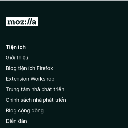
a
h
o
c
ạ
ó
n
x
Đ
g
ế
n
i
p
à
đ
h
o
ạ
ế
Tiện ích
n
n
g
Giới thiệu
t
n
r
à
Blog tiện ích Firefox
o
a
Extension Workshop
n
Trung tâm nhà phát triển
g
c
Chính sách nhà phát triển
h
Blog cộng đồng
ủ
M
Diễn đàn