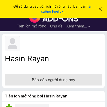
T
Đăng nhập
Để sử dụng các tiện ích mở rộng này, bạn cần
tải
B
ì
xuống Firefox
.
ỏ
T
m
q
i
u
k
a
ệ
Tiện ích mở rộng
Chủ đề
Xem thêm…
i
t
n
h
ế
ô
í
m
n
c
g
b
h
á
t
o
Hasin Rayan
n
r
à
ì
y
n
h
Báo cáo người dùng này
d
u
y
Tiện ích mở rộng bởi Hasin Rayan
ệ
t