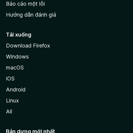
o
Báo cáo một lỗi
z
Hướng dẫn đánh giá
i
l
l
Tải xuống
a
Download Firefox
Windows
macOS
iOS
Android
Linux
All
Bản dựng mới nhất