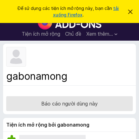
T
Đăng nhập
Để sử dụng các tiện ích mở rộng này, bạn cần
tải
B
ì
xuống Firefox
.
ỏ
T
m
q
i
u
k
a
ệ
Tiện ích mở rộng
Chủ đề
Xem thêm…
i
t
n
h
ế
ô
í
m
n
c
g
b
h
á
t
o
gabonamong
n
r
à
ì
y
n
h
Báo cáo người dùng này
d
u
y
Tiện ích mở rộng bởi gabonamong
ệ
t