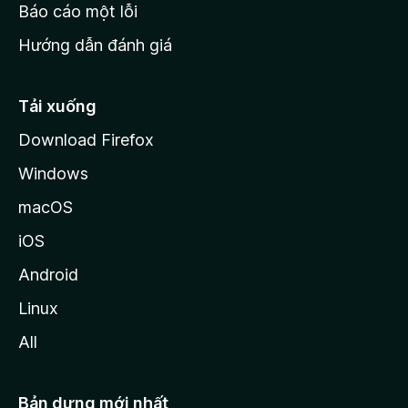
o
Báo cáo một lỗi
z
Hướng dẫn đánh giá
i
l
l
Tải xuống
a
Download Firefox
Windows
macOS
iOS
Android
Linux
All
Bản dựng mới nhất