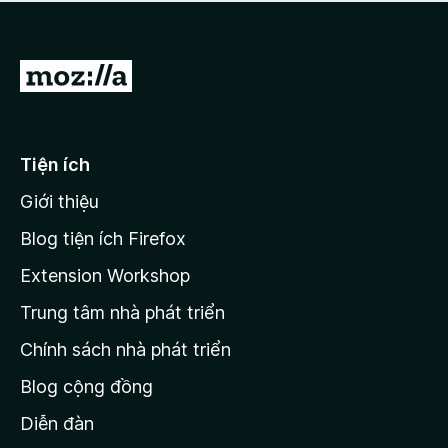
a
h
o
c
ạ
ó
n
x
Đ
g
ế
n
i
p
à
đ
h
o
ạ
ế
Tiện ích
n
n
g
Giới thiệu
t
n
r
à
Blog tiện ích Firefox
o
a
Extension Workshop
n
Trung tâm nhà phát triển
g
c
Chính sách nhà phát triển
h
Blog cộng đồng
ủ
M
Diễn đàn