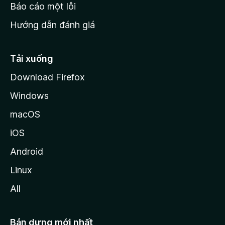
o
Báo cáo một lỗi
z
Hướng dẫn đánh giá
i
l
l
Tải xuống
a
Download Firefox
Windows
macOS
iOS
Android
Linux
All
Bản dựng mới nhất