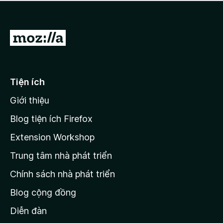
a
h
o
c
ạ
ó
n
x
Đ
g
ế
n
i
p
à
đ
h
o
ạ
ế
Tiện ích
n
n
g
Giới thiệu
t
n
r
à
Blog tiện ích Firefox
o
a
Extension Workshop
n
Trung tâm nhà phát triển
g
c
Chính sách nhà phát triển
h
Blog cộng đồng
ủ
M
Diễn đàn