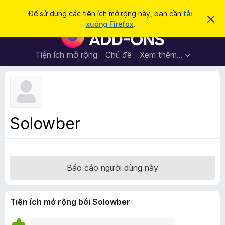
T
Đăng nhập
Để sử dụng các tiện ích mở rộng này, bạn cần
tải
B
ì
xuống Firefox
.
ỏ
T
m
q
i
u
k
a
ệ
Tiện ích mở rộng
Chủ đề
Xem thêm…
i
t
n
h
ế
ô
í
m
n
c
g
b
h
á
t
o
Solowber
n
r
à
ì
y
n
h
Báo cáo người dùng này
d
u
y
Tiện ích mở rộng bởi Solowber
ệ
t