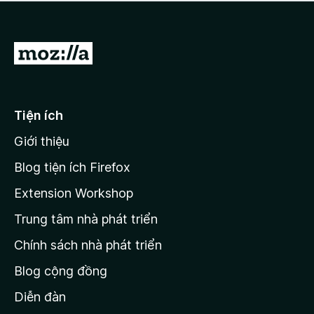
a
h
o
c
ạ
ó
n
x
Đ
g
ế
n
i
p
à
đ
h
o
ạ
ế
Tiện ích
n
n
g
Giới thiệu
t
n
r
à
Blog tiện ích Firefox
o
a
Extension Workshop
n
Trung tâm nhà phát triển
g
c
Chính sách nhà phát triển
h
Blog cộng đồng
ủ
M
Diễn đàn