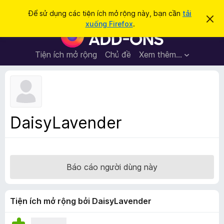
T
Đăng nhập
Để sử dụng các tiện ích mở rộng này, bạn cần
tải
B
ì
xuống Firefox
.
ỏ
T
m
q
i
u
k
a
ệ
Tiện ích mở rộng
Chủ đề
Xem thêm…
i
t
n
h
ế
ô
í
m
n
c
g
b
h
á
t
o
DaisyLavender
n
r
à
ì
y
n
h
Báo cáo người dùng này
d
u
y
Tiện ích mở rộng bởi DaisyLavender
ệ
t