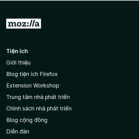
a
h
o
c
ạ
ó
n
x
Đ
g
ế
n
i
p
à
đ
h
o
ạ
ế
Tiện ích
n
n
g
Giới thiệu
t
n
r
à
Blog tiện ích Firefox
o
a
Extension Workshop
n
Trung tâm nhà phát triển
g
c
Chính sách nhà phát triển
h
Blog cộng đồng
ủ
M
Diễn đàn