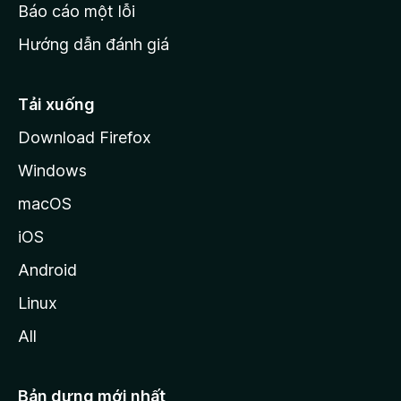
o
Báo cáo một lỗi
z
Hướng dẫn đánh giá
i
l
l
Tải xuống
a
Download Firefox
Windows
macOS
iOS
Android
Linux
All
Bản dựng mới nhất