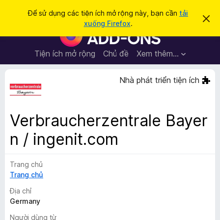
T
Đăng nhập
Để sử dụng các tiện ích mở rộng này, bạn cần
tải
B
ì
xuống Firefox
.
ỏ
T
m
q
i
u
k
a
ệ
Tiện ích mở rộng
Chủ đề
Xem thêm…
i
t
n
h
ế
ô
í
Nhà phát triển tiện ích
m
n
c
g
b
h
á
t
o
Verbraucherzentrale Bayer
n
r
à
n / ingenit.com
ì
y
n
h
Trang chủ
d
Trang chủ
u
Địa chỉ
y
Germany
ệ
t
Người dùng từ