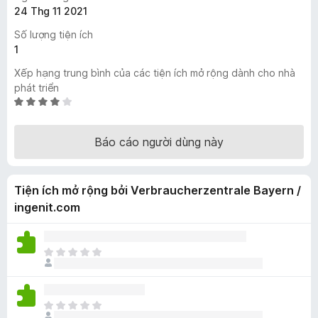
24 Thg 11 2021
F
i
Số lượng tiện ích
r
1
e
Xếp hạng trung bình của các tiện ích mở rộng dành cho nhà
f
phát triển
o
X
x
ế
p
Báo cáo người dùng này
h
ạ
n
Tiện ích mở rộng bởi Verbraucherzentrale Bayern /
g
3
ingenit.com
,
8
t
C
r
h
o
ư
n
a
C
g
c