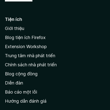
ế
n
i
p
à
đ
h
o
ạ
ế
Tiện ích
n
n
g
Giới thiệu
t
n
r
à
Blog tiện ích Firefox
o
a
Extension Workshop
n
Trung tâm nhà phát triển
g
c
Chính sách nhà phát triển
h
Blog cộng đồng
ủ
M
Diễn đàn
o
Báo cáo một lỗi
z
Hướng dẫn đánh giá
i
l