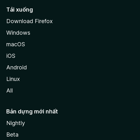
l
Tải xuống
a
Download Firefox
Windows
macOS
iOS
Android
Linux
All
Bản dựng mới nhất
Nightly
Beta